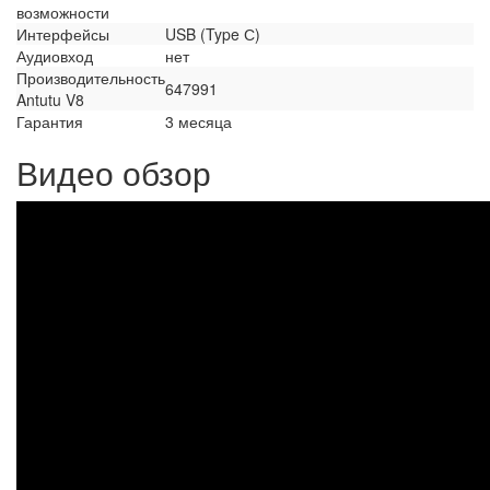
возможности
Интерфейсы
USB (Type С)
Аудиовход
нет
Производительность
647991
Antutu V8
Гарантия
3 месяца
Видео обзор