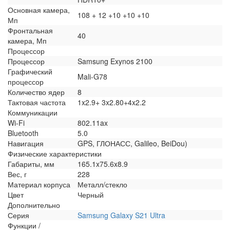
Основная камера,
108 + 12 +10 +10 +10
Мп
Фронтальная
40
камера, Мп
Процессор
Процессор
Samsung Exynos 2100
Графический
Mali-G78
процессор
Количество ядер
8
Тактовая частота
1x2.9+ 3x2.80+4x2.2
Коммуникации
Wi-Fi
802.11ax
Bluetooth
5.0
Навигация
GPS, ГЛОНАСС, Galileo, BeiDou)
Физические характеристики
Габариты, мм
165.1x75.6x8.9
Вес, г
228
Материал корпуса
Металл/стекло
Цвет
Черный
Дополнительно
Серия
Samsung Galaxy S21 Ultra
Функции /