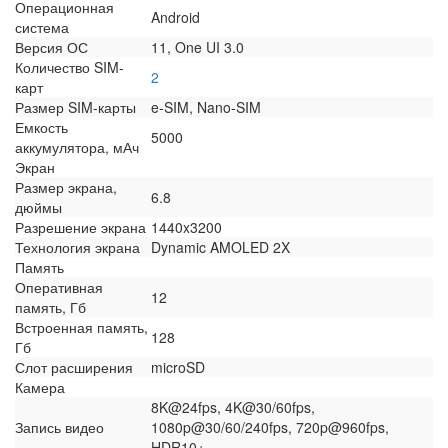
Операционная
Android
система
Версия ОС
11, One UI 3.0
Количество SIM-
2
карт
Размер SIM-карты
e-SIM, Nano-SIM
Емкость
5000
аккумулятора, мАч
Экран
Размер экрана,
6.8
дюймы
Разрешение экрана
1440x3200
Технология экрана
Dynamic AMOLED 2X
Память
Оперативная
12
память, Гб
Встроенная память,
128
Гб
Слот расширения
microSD
Камера
8K@24fps, 4K@30/60fps,
Запись видео
1080p@30/60/240fps, 720p@960fps,
HDR10+