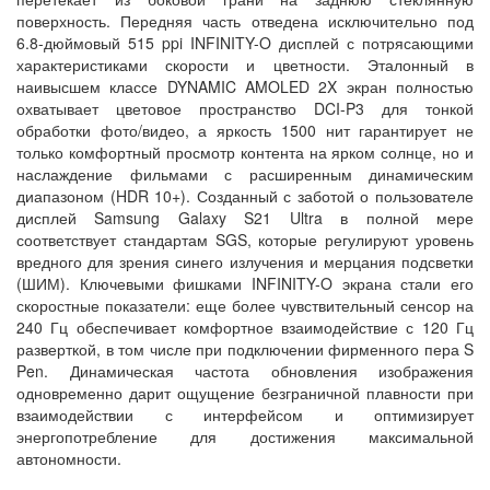
поверхность. Передняя часть отведена исключительно под
6.8-дюймовый 515 ppi INFINITY-O дисплей с потрясающими
характеристиками скорости и цветности. Эталонный в
наивысшем классе DYNAMIC AMOLED 2X экран полностью
охватывает цветовое пространство DCI-P3 для тонкой
обработки фото/видео, а яркость 1500 нит гарантирует не
только комфортный просмотр контента на ярком солнце, но и
наслаждение фильмами с расширенным динамическим
диапазоном (HDR 10+). Созданный с заботой о пользователе
дисплей Samsung Galaxy S21 Ultra в полной мере
соответствует стандартам SGS, которые регулируют уровень
вредного для зрения синего излучения и мерцания подсветки
(ШИМ). Ключевыми фишками INFINITY-O экрана стали его
скоростные показатели: еще более чувствительный сенсор на
240 Гц обеспечивает комфортное взаимодействие с 120 Гц
разверткой, в том числе при подключении фирменного пера S
Pen. Динамическая частота обновления изображения
одновременно дарит ощущение безграничной плавности при
взаимодействии с интерфейсом и оптимизирует
энергопотребление для достижения максимальной
автономности.