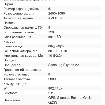
Экран
Размер экрана, дюймы
6.1
Разрешение экрана
2400x1080
Технология экрана
AMOLED
Память
Оперативная память, Гб
8
Встроенная память, Гб
128
Слот расширения
microSD
Камера
Запись видео
8K@24fps
Основная камера, Мп
50 + 12 + 10
Фронтальная камера, Мп
10 (f/2.2)
Процессор
Процессор
Samsung Exynos 2200
Графический процессор
Количество ядер
8
Тактовая частота
2800
Коммуникации
Wi-Fi
802.11ах
Bluetooth
5.2
GPS, Glonass, Beidou, Galileo,
Навигация
QZSS