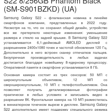
S22 8/256GB Phantom Black
(SM-S901BZKD) (UA)
Samsung Galaxy S22 – флагманская новинка в линейке
смартфонов компании, представленных в 2022 году.
Несмотря на то, что он сохранил общий дизайн, устройство
все же претерпело некоторые изменения: уменьшение
размера и стекло на задней крышке. В Samsung Galaxy S22
устанавливается 6,1-дюймовый AMOLED дисплей с
разрешением 2400х1080 точек и частотой обновления 120 Гц.
Дополнительно в него встроен сканер отпечатков пальцев.
Безупречная производительность в любых задачах
достигается благодаря новейшему 8-ядерному процессору.
Оперативной памяти в смартфоне устанавливается 8 ГБ.
Основная камера состоит из трех сенсоров: 50 МП с
широкоугольным объективом, 12 МП со
сверхширокоугольным, 10 МП с телефотообъективом. Она
позволяет получить детализированные фотографии
практически в любых условиях и записывать видео в
разрешении 8К. Фронтальная камера на 10 МП разместилась
в миниатюрном точечном вырезе в дисплее. Samsung Galaxy
S22 дополнительно имеет поддержку специального режима