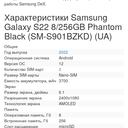
работы Samsung DeX.
Характеристики Samsung
Galaxy S22 8/256GB Phantom
Black (SM-S901BZKD) (UA)
Общее
Год выпуска
2022
Операционная система
Android
Версия ОС
12
Количество SIM-карт
2
Размер SIM-карты
Nano-SIM
Емкость аккумулятора, мАч
3700
Экран
Размер экрана, дюймы
6.1
Разрешение экрана
2400x1080
Технология экрана
AMOLED
Память
Оперативная память, Гб
8
Встроенная память, Гб
256
Слот расширения
microSD