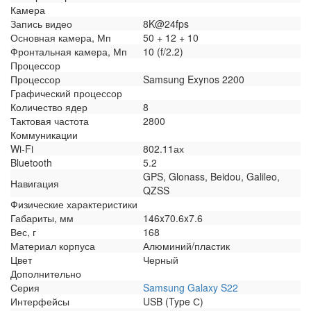
Камера
Запись видео
8K@24fps
Основная камера, Мп
50 + 12 + 10
Фронтальная камера, Мп
10 (f/2.2)
Процессор
Процессор
Samsung Exynos 2200
Графический процессор
Количество ядер
8
Тактовая частота
2800
Коммуникации
Wi-Fi
802.11ах
Bluetooth
5.2
GPS, Glonass, Beidou, Galileo,
Навигация
QZSS
Физические характеристики
Габариты, мм
146x70.6x7.6
Вес, г
168
Материал корпуса
Алюминий/пластик
Цвет
Черный
Дополнительно
Серия
Samsung Galaxy S22
Интерфейсы
USB (Type С)