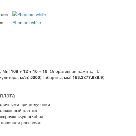
en
Phantom white
, Мп:
108 + 12 + 10 + 10
; Оперативная память, Гб:
умулятора, мАч:
5000
; Габариты, мм:
163.3x77.9x8.9
;
плата
аличными при получении
аложенный платеж
ассрочка skymarket.ua
гновенная рассрочка