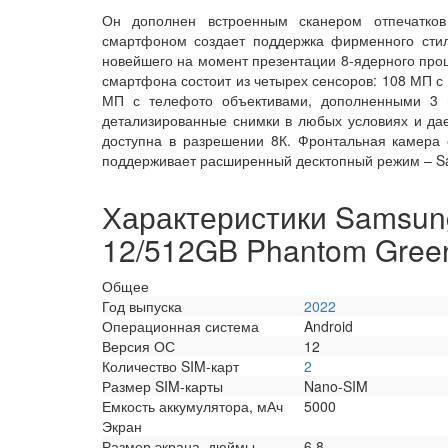
Он дополнен встроенным сканером отпечатков
смартфоном создает поддержка фирменного стил
новейшего на момент презентации 8-ядерного про
смартфона состоит из четырех сенсоров: 108 МП с
МП с телефото объективами, дополненными 3 и
детализированные снимки в любых условиях и дае
доступна в разрешении 8К. Фронтальная камера
поддерживает расширенный десктопный режим – 
Характеристики Samsung
12/512GB Phantom Gree
Общее
Год выпуска
2022
Операционная система
Android
Версия ОС
12
Количество SIM-карт
2
Размер SIM-карты
Nano-SIM
Емкость аккумулятора, мАч
5000
Экран
Размер экрана, дюймы
6.8