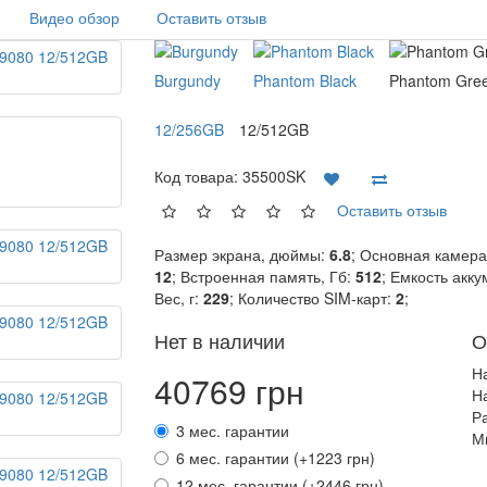
Видео обзор
Оставить отзыв
Burgundy
Phantom Black
Phantom Gre
12/256GB
12/512GB
Код товара:
35500SK
Оставить отзыв
Размер экрана, дюймы:
6.8
; Основная камера
12
; Встроенная память, Гб:
512
; Емкость акк
Вес, г:
229
; Количество SIM-карт:
2
;
Нет в наличии
О
Н
40769 грн
Н
Р
3 мес. гарантии
М
6 мес. гарантии (+1223 грн)
12 мес. гарантии (+2446 грн)