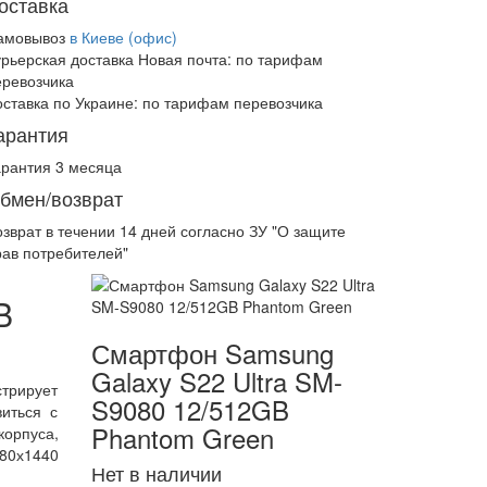
оставка
амовывоз
в Киеве (офис)
урьерская доставка Новая почта:
по тарифам
еревозчика
оставка по Украине:
по тарифам перевозчика
арантия
арантия 3 месяца
бмен/возврат
озврат в течении
14 дней
согласно ЗУ "О защите
рав потребителей"
B
Смартфон Samsung
Galaxy S22 Ultra SM-
стрирует
S9080 12/512GB
иться с
Phantom Green
орпуса,
080х1440
Нет в наличии