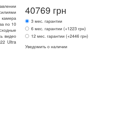
авлении
40769 грн
силиями
я камера
3 мес. гарантии
ва по 10
6 мес. гарантии (+1223 грн)
сходные
сь видео
12 мес. гарантии (+2446 грн)
2 Ultra
Уведомить о наличии