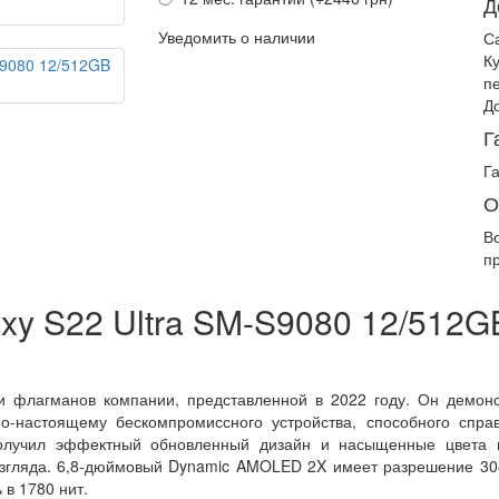
Д
Уведомить о наличии
С
К
п
Д
Г
Г
О
В
п
xy S22 Ultra SM-S9080 12/512G
и флагманов компании, представленной в 2022 году. Он демон
о-настоящему бескомпромиссного устройства, способного справ
олучил эффектный обновленный дизайн и насыщенные цвета к
 взгляда. 6,8-дюймовый Dynamic AMOLED 2X имеет разрешение 3
 в 1780 нит.