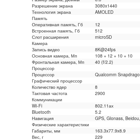
Разрешение экрана
3080x1440
Технология экрана
AMOLED
Память
Оперативная память, Гб
12
Встроенная память, Гб
512
Слот расширения
microSD
Камера
Запись видео
8K@24fps
Основная камера, Мп
108 + 12 + 10 + 10
Фронтальная камера, Мп
40 (f/2.2)
Процессор
Процессор
Qualcomm Snapdrago
Графический процессор
Количество ядер
8
Тактовая частота
2900
Коммуникации
Wi-Fi
802.11ах
Bluetooth
5.2
Навигация
GPS, Glonass, Beidou,
Физические характеристики
Габариты, мм
163.3x77.9x8.9
Вес, г
229