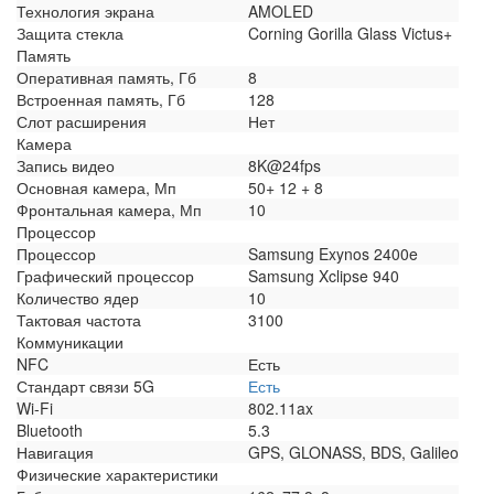
Технология экрана
AMOLED
Защита стекла
Corning Gorilla Glass Victus+
Память
Оперативная память, Гб
8
Встроенная память, Гб
128
Слот расширения
Нет
Камера
Запись видео
8K@24fps
Основная камера, Мп
50+ 12 + 8
Фронтальная камера, Мп
10
Процессор
Процессор
Samsung Exynos 2400e
Графический процессор
Samsung Xclipse 940
Количество ядер
10
Тактовая частота
3100
Коммуникации
NFC
Есть
Стандарт связи 5G
Есть
Wi-Fi
802.11ax
Bluetooth
5.3
Навигация
GPS, GLONASS, BDS, Galileo
Физические характеристики