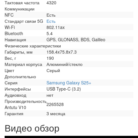
Тактовая частота
4320
Коммуникации
NFC
Есть
Стандарт связи 5G
Есть
Wi-Fi
802.11ax
Bluetooth
5.4
Навигация
GPS, GLONASS, BDS, Galileo
Физические характеристики
Габариты, мм
158.4x75.8x7.3
Вес, г
190
Материал корпуса
Алюминий/стекло
Цвет
Серый
Дополнительно
Серия
Samsung Galaxy S25+
Интерфейсы
USB Type-C (3.2)
Аудиовход
нет
Производительность
2265528
Antutu V10
Гарантия
3 месяца
Видео обзор