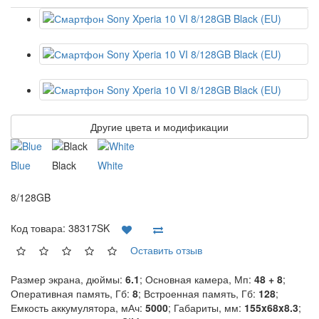
Другие цвета и модификации
Blue
Black
White
8/128GB
Код товара:
38317SK
Оставить отзыв
Размер экрана, дюймы:
6.1
; Основная камера, Мп:
48 + 8
;
Оперативная память, Гб:
8
; Встроенная память, Гб:
128
;
Емкость аккумулятора, мАч:
5000
; Габариты, мм:
155x68x8.3
;