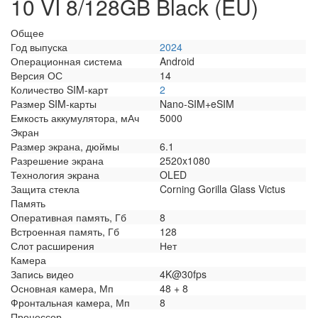
10 VI 8/128GB Black (EU)
Общее
Год выпуска
2024
Операционная система
Android
Версия ОС
14
Количество SIM-карт
2
Размер SIM-карты
Nano-SIM+eSIM
Емкость аккумулятора, мАч
5000
Экран
Размер экрана, дюймы
6.1
Разрешение экрана
2520x1080
Технология экрана
OLED
Защита стекла
Corning Gorilla Glass Victus
Память
Оперативная память, Гб
8
Встроенная память, Гб
128
Слот расширения
Нет
Камера
Запись видео
4K@30fps
Основная камера, Мп
48 + 8
Фронтальная камера, Мп
8
Процессор