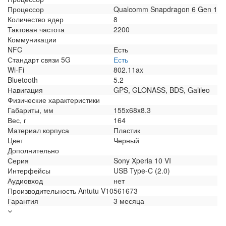
Процессор
Qualcomm Snapdragon 6 Gen 1
Количество ядер
8
Тактовая частота
2200
Коммуникации
NFC
Есть
Стандарт связи 5G
Есть
Wi-Fi
802.11ax
Bluetooth
5.2
Навигация
GPS, GLONASS, BDS, Galileo
Физические характеристики
Габариты, мм
155x68x8.3
Вес, г
164
Материал корпуса
Пластик
Цвет
Черный
Дополнительно
Серия
Sony Xperia 10 VI
Интерфейсы
USB Type-C (2.0)
Аудиовход
нет
Производительность Antutu V10
561673
Гарантия
3 месяца