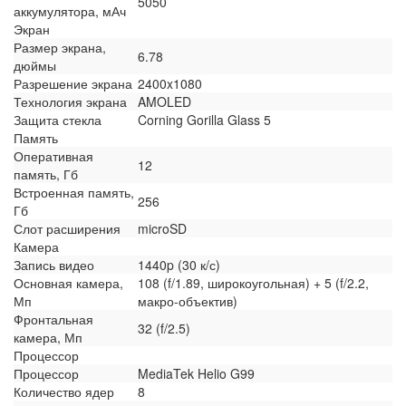
5050
аккумулятора, мАч
Экран
Размер экрана,
6.78
дюймы
Разрешение экрана
2400x1080
Технология экрана
AMOLED
Защита стекла
Corning Gorilla Glass 5
Память
Оперативная
12
память, Гб
Встроенная память,
256
Гб
Слот расширения
microSD
Камера
Запись видео
1440p (30 к/с)
Основная камера,
108 (f/1.89, широкоугольная) + 5 (f/2.2,
Мп
макро-объектив)
Фронтальная
32 (f/2.5)
камера, Мп
Процессор
Процессор
MediaTek Helio G99
Количество ядер
8