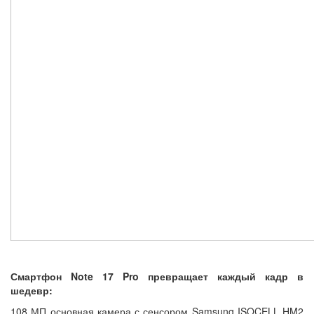
Смартфон Note 17 Pro превращает каждый кадр в
шедевр:
108 МП основная камера с сенсором Samsung ISOCELL HM2