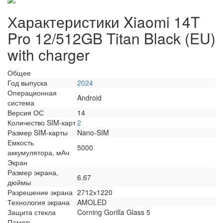
Характеристики Xiaomi 14T
Pro 12/512GB Titan Black (EU)
with charger
Общее
Год выпуска
2024
Операционная
Android
система
Версия ОС
14
Количество SIM-карт
2
Размер SIM-карты
Nano-SIM
Емкость
5000
аккумулятора, мАч
Экран
Размер экрана,
6.67
дюймы
Разрешение экрана
2712х1220
Технология экрана
AMOLED
Защита стекла
Corning Gorilla Glass 5
Память