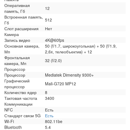
Оперативная
12
память, Гб
Встроенная память,
512
Гб
Слот расширения
Нет
Камера
Запись видео
4K@60fps
Основная камера,
50 (f/1.7, широкоугольная) + 50 (f/1.9,
Мп
2,6x, телеобъектив) + 12
Фронтальная
32 (f/2.0)
камера, Мп
Процессор
Процессор
Mediatek Dimensity 9300+
Графический
Mali-G720 MP12
процессор
Количество ядер
8
Тактовая частота
3400
Коммуникации
NFC
Есть
Стандарт связи 5G
Есть
Wi-Fi
802.11be
Bluetooth
5.4