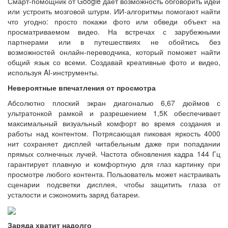
Смарт-помощник от Google дает возможность обговорить идеи
или устроить мозговой штурм. ИИ-алгоритмы помогают найти
что угодно: просто покажи фото или обведи объект на
просматриваемом видео. На встречах с зарубежными
партнерами или в путешествиях не обойтись без
возможностей онлайн-переводчика, который поможет найти
общий язык со всеми. Создавай креативные фото и видео,
используя AI-инструменты.
Невероятные впечатления от просмотра
Абсолютно плоский экран диагональю 6,67 дюймов с
ультратонкой рамкой и разрешением 1,5К обеспечивает
максимальный визуальный комфорт во время создания и
работы над контентом. Потрясающая пиковая яркость 4000
нит сохраняет дисплей читабельным даже при попадании
прямых солнечных лучей. Частота обновления кадра 144 Гц
гарантирует плавную и комфортную для глаз картинку при
просмотре любого контента. Пользователь может настраивать
сценарии подсветки дисплея, чтобы защитить глаза от
усталости и сэкономить заряд батареи.
Заряда хватит надолго