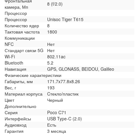
Фронтальная
8 (f/2.0)
камера, Мп
Процессор
Процессор
Unisoc Tiger T615
Количество ядер
8
Тактовая частота
1800
Коммуникации
NFC
Нет
Стандарт связи 5G
Нет
Wi-Fi
802.11ac
Bluetooth
5.2
Навигация
GPS, GLONASS, BEIDOU, Galileo
Физические характеристики
Габариты, мм
171.7x77.8x8.26
Вес, г
193
Материал корпуса
Cтекло/пластик
Цвет
Черный
Дополнительно
Серия
Poco C71
Интерфейсы
USB Type-C (2.0)
Аудиовход
Есть
Гарантия
3 месяца