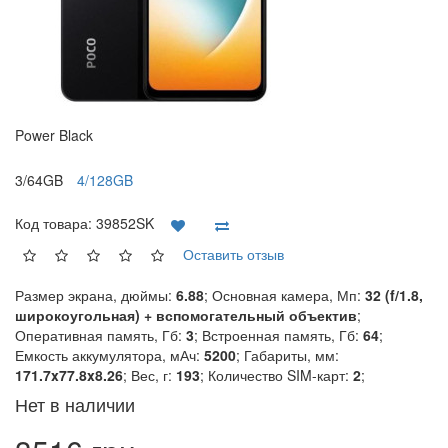
Power Black
3/64GB
4/128GB
Код товара:
39852SK
Оставить отзыв
Размер экрана, дюймы:
6.88
; Основная камера, Мп:
32 (f/1.8,
широкоугольная) + вспомогательный объектив
;
Оперативная память, Гб:
3
; Встроенная память, Гб:
64
;
Емкость аккумулятора, мАч:
5200
; Габариты, мм:
171.7x77.8x8.26
; Вес, г:
193
; Количество SIM-карт:
2
;
Нет в наличии