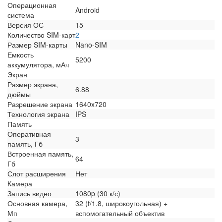
Операционная
Android
система
Версия ОС
15
Количество SIM-карт
2
Размер SIM-карты
Nano-SIM
Емкость
5200
аккумулятора, мАч
Экран
Размер экрана,
6.88
дюймы
Разрешение экрана
1640x720
Технология экрана
IPS
Память
Оперативная
3
память, Гб
Встроенная память,
64
Гб
Слот расширения
Нет
Камера
Запись видео
1080p (30 к/с)
Основная камера,
32 (f/1.8, широкоугольная) +
Мп
вспомогательный объектив