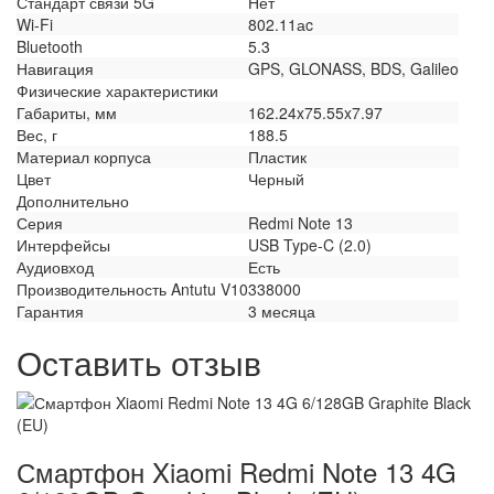
Стандарт связи 5G
Нет
Wi-Fi
802.11аc
Bluetooth
5.3
Навигация
GPS, GLONASS, BDS, Galileo
Физические характеристики
Габариты, мм
162.24x75.55x7.97
Вес, г
188.5
Материал корпуса
Пластик
Цвет
Черный
Дополнительно
Серия
Redmi Note 13
Интерфейсы
USB Type-C (2.0)
Аудиовход
Есть
Производительность Antutu V10
338000
Гарантия
3 месяца
Оставить отзыв
Смартфон Xiaomi Redmi Note 13 4G