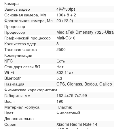
Камера
Запись видео
4K@30fps
Основная камера, Мп
100+ 8 + 2
Фронтальная камера, Мп
20 (f/2.2)
Процессор
Процессор
MediaTek Dimensity 7025-Ultra
Графический процессор
Mali-G610
Количество ядер
8
Тактовая частота
2500
Коммуникации
NFC
Есть
Стандарт связи 5G
Нет
Wi-Fi
802.11ax
Bluetooth
5.3
Навигация
GPS, Glonass, Beidou, Galileo
Физические характеристики
Габариты, мм
162.4x75.7x7.99
Вес, г
190
Материал корпуса
Пластик
Цвет
Фиолетовый
Дополнительно
Серия
Xiaomi Redmi Note 14