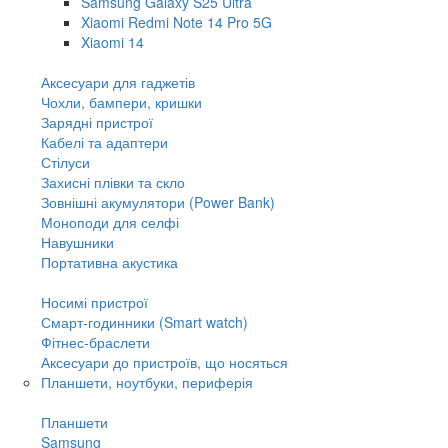
Samsung Galaxy S25 Ultra
Xiaomi Redmi Note 14 Pro 5G
Xiaomi 14
Аксесуари для гаджетів
Чохли, бампери, кришки
Зарядні пристрої
Кабелі та адаптери
Стілуси
Захисні плівки та скло
Зовнішні акумулятори (Power Bank)
Моноподи для селфі
Навушники
Портативна акустика
Носимі пристрої
Смарт-годинники (Smart watch)
Фітнес-браслети
Аксесуари до пристроїв, що носяться
Планшети, ноутбуки, периферія
Планшети
Samsung