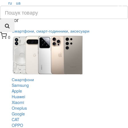
ru
ua
×
Каталог
Смартфони, смарт-годинники, аксесуари
0
Смартфони
Samsung
Apple
Huawei
Xiaomi
Oneplus
Google
CAT
OPPO