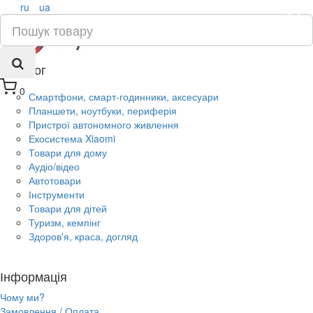
ru
ua
×
Каталог
0
Смартфони, смарт-годинники, аксесуари
Планшети, ноутбуки, периферія
Пристрої автономного живлення
Екосистема Xiaomi
Товари для дому
Аудіо/відео
Автотовари
Інструменти
Товари для дітей
Туризм, кемпінг
Здоров'я, краса, догляд
Інформація
Чому ми?
Замовлення / Оплата