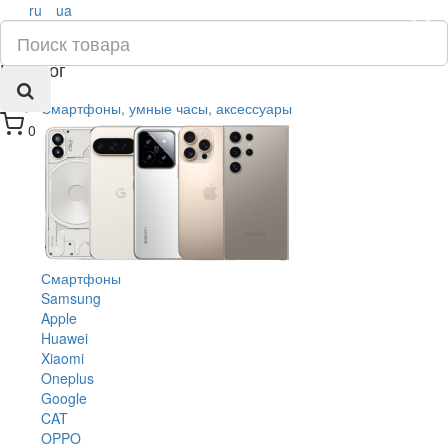
ru
ua
×
Каталог
Смартфоны, умные часы, аксессуары
0
Смартфоны
Samsung
Apple
Huawei
Xiaomi
Oneplus
Google
CAT
OPPO