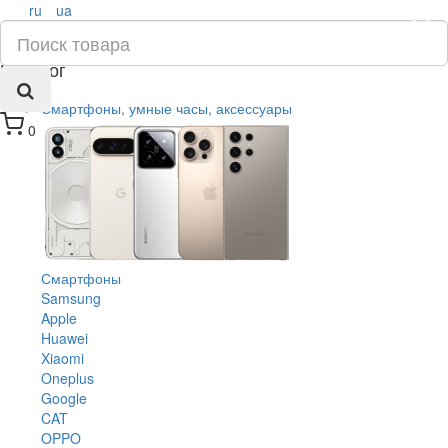
ru
ua
×
Каталог
Смартфоны, умные часы, аксессуары
0
Смартфоны
Samsung
Apple
Huawei
Xiaomi
Oneplus
Google
CAT
OPPO