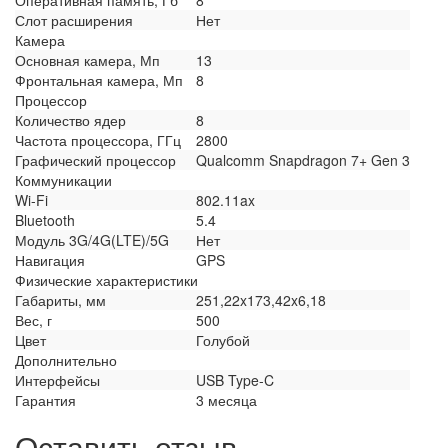
Слот расширения
Нет
Камера
Основная камера, Мп
13
Фронтальная камера, Мп
8
Процессор
Количество ядер
8
Частота процессора, ГГц
2800
Графический процессор
Qualcomm Snapdragon 7+ Gen 3
Коммуникации
Wi-Fi
802.11ax
Bluetooth
5.4
Модуль 3G/4G(LTE)/5G
Нет
Навигация
GPS
Физические характеристики
Габариты, мм
251,22x173,42x6,18
Вес, г
500
Цвет
Голубой
Дополнительно
Интерфейсы
USB Type-C
Гарантия
3 месяца
Оставить отзыв