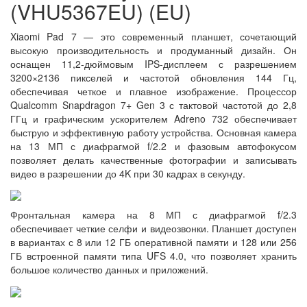
(VHU5367EU) (EU)
Xiaomi Pad 7 — это современный планшет, сочетающий
высокую производительность и продуманный дизайн. Он
оснащен 11,2-дюймовым IPS-дисплеем с разрешением
3200×2136 пикселей и частотой обновления 144 Гц,
обеспечивая четкое и плавное изображение. Процессор
Qualcomm Snapdragon 7+ Gen 3 с тактовой частотой до 2,8
ГГц и графическим ускорителем Adreno 732 обеспечивает
быструю и эффективную работу устройства. Основная камера
на 13 МП с диафрагмой f/2.2 и фазовым автофокусом
позволяет делать качественные фотографии и записывать
видео в разрешении до 4K при 30 кадрах в секунду.
Фронтальная камера на 8 МП с диафрагмой f/2.3
обеспечивает четкие селфи и видеозвонки. Планшет доступен
в вариантах с 8 или 12 ГБ оперативной памяти и 128 или 256
ГБ встроенной памяти типа UFS 4.0, что позволяет хранить
большое количество данных и приложений.