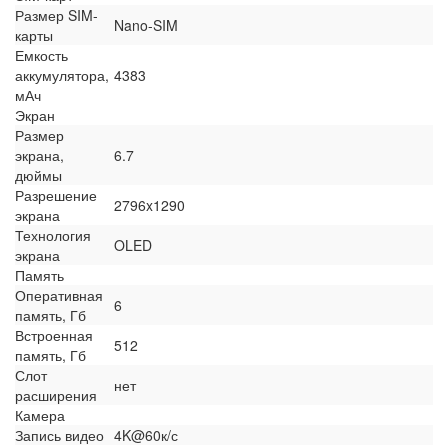
Размер SIM-
Nano-SIM
карты
Емкость
аккумулятора,
4383
мАч
Экран
Размер
экрана,
6.7
дюймы
Разрешение
2796x1290
экрана
Технология
OLED
экрана
Память
Оперативная
6
память, Гб
Встроенная
512
память, Гб
Слот
нет
расширения
Камера
Запись видео
4K@60к/с