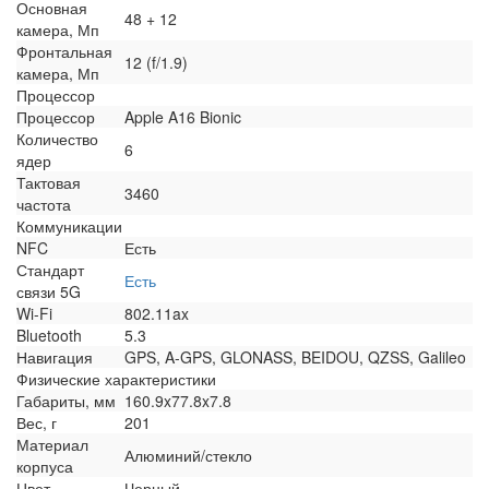
Основная
48 + 12
камера, Мп
Фронтальная
12 (f/1.9)
камера, Мп
Процессор
Процессор
Apple A16 Bionic
Количество
6
ядер
Тактовая
3460
частота
Коммуникации
NFC
Есть
Стандарт
Есть
связи 5G
Wi-Fi
802.11ax
Bluetooth
5.3
Навигация
GPS, A-GPS, GLONASS, BEIDOU, QZSS, Galileo
Физические характеристики
Габариты, мм
160.9x77.8x7.8
Вес, г
201
Материал
Алюминий/стекло
корпуса
Цвет
Черный