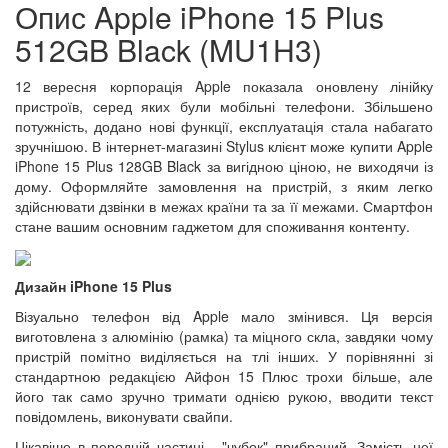
Опис Apple iPhone 15 Plus
512GB Black (MU1H3)
12 вересня корпорація Apple показала оновлену лінійку
пристроїв, серед яких були мобільні телефони. Збільшено
потужність, додано нові функції, експлуатація стала набагато
зручнішою. В інтернет-магазині Stylus клієнт може купити Apple
iPhone 15 Plus 128GB Black за вигідною ціною, не виходячи із
дому. Оформляйте замовлення на пристрій, з яким легко
здійснювати дзвінки в межах країни та за її межами. Смартфон
стане вашим основним гаджетом для споживання контенту.
Дизайн iPhone 15 Plus
Візуально телефон від Apple мало змінився. Ця версія
виготовлена з алюмінію (рамка) та міцного скла, завдяки чому
пристрій помітно виділяється на тлі інших. У порівнянні зі
стандартною редакцією Айфон 15 Плюс трохи більше, але
його так само зручно тримати однією рукою, вводити текст
повідомлень, виконувати свайпи.
Цікавіше в передній частині - "чубок" прибраний. Замість неї