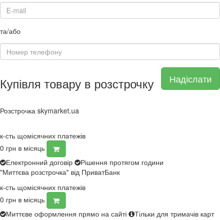
та/або
Надіслати
Купівля товару в розстрочку
Розстрочка skymarket.ua
к-сть щомісячних платежів
0
грн в місяць
Електронний договір
Рішення протягом години
"Миттєва розстрочка" від ПриватБанк
к-сть щомісячних платежів
0
грн в місяць
Миттєве оформлення прямо на сайті
Тільки для тримачів карт