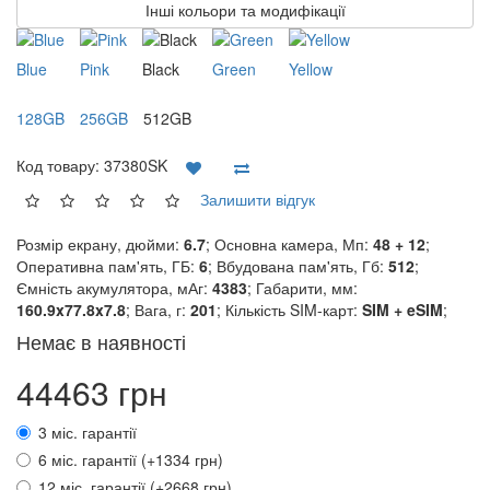
Інші кольори та модифікації
Blue
Pink
Black
Green
Yellow
128GB
256GB
512GB
Код товару:
37380SK
Залишити відгук
Розмір екрану, дюйми:
6.7
; Основна камера, Мп:
48 + 12
;
Оперативна пам'ять, ГБ:
6
; Вбудована пам'ять, Гб:
512
;
Ємність акумулятора, мАг:
4383
; Габарити, мм:
160.9x77.8x7.8
; Вага, г:
201
; Кількість SIM-карт:
SIM + eSIM
;
Немає в наявності
44463 грн
3 міс. гарантії
6 міс. гарантії (+1334 грн)
12 міс. гарантії (+2668 грн)