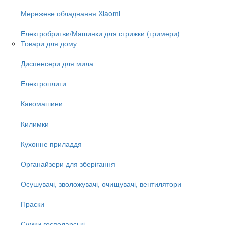
Мережеве обладнання Xiaomi
Електробритви/Машинки для стрижки (тримери)
Товари для дому
Диспенсери для мила
Електроплити
Кавомашини
Килимки
Кухонне приладдя
Органайзери для зберігання
Осушувачі, зволожувачі, очищувачі, вентилятори
Праски
Сумки господарські