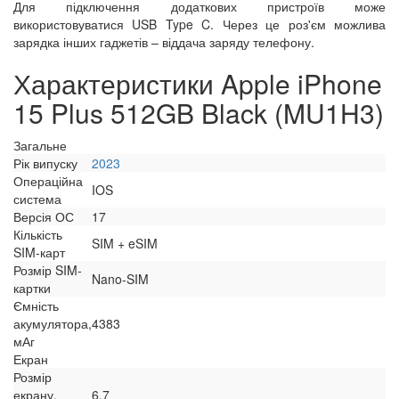
Для підключення додаткових пристроїв може
використовуватися USB Type C. Через це роз'єм можлива
зарядка інших гаджетів – віддача заряду телефону.
Характеристики Apple iPhone
15 Plus 512GB Black (MU1H3)
Загальне
Рік випуску
2023
Операційна
IOS
система
Версія ОС
17
Кількість
SIM + eSIM
SIM-карт
Розмір SIM-
Nano-SIM
картки
Ємність
акумулятора,
4383
мАг
Екран
Розмір
екрану,
6.7