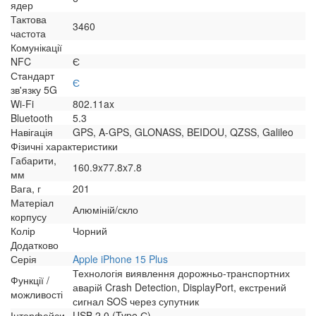
ядер
Тактова
3460
частота
Комунікації
NFC
Є
Стандарт
Є
зв'язку 5G
Wi-Fi
802.11ax
Bluetooth
5.3
Навігація
GPS, A-GPS, GLONASS, BEIDOU, QZSS, Galileo
Фізичні характеристики
Габарити,
160.9x77.8x7.8
мм
Вага, г
201
Матеріал
Алюміній/скло
корпусу
Колір
Чорний
Додатково
Серія
Apple iPhone 15 Plus
Технологія виявлення дорожньо-транспортних
Функції /
аварій Crash Detection, DisplayPort, екстрений
можливості
сигнал SOS через супутник
Інтерфейси
USB 2.0 (Type С)