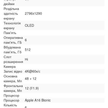
дюйми
Роздільна
здатність
2796x1290
екрану
Технологія
OLED
екрану
Пам'ять
Оперативна
6
пам'ять, ГБ
Вбудована
512
пам'ять, Гб
Слот
Ні
розширення
Камера
Запис відео
4K@60к/с
Основна
48 + 12
камера, Мп
Фронтальна
12 (f/1.9)
камера, Мп
Процесор
Процесор
Apple A16 Bionic
Кількість
6