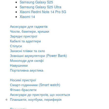
Samsung Galaxy S25
Samsung Galaxy S25 Ultra
Xiaomi Redmi Note 14 Pro 5G
Xiaomi 14
Аксесуари для гаджетів
Чохли, бампери, кришки
Зарядні пристрої
Кабелі та адаптери
Стілуси
Захисні плівки та скло
Зовнішні акумулятори (Power Bank)
Моноподи для селфі
Навушники
Портативна акустика
Носимі пристрої
Смарт-годинники (Smart watch)
Фітнес-браслети
Аксесуари до пристроїв, що носяться
Планшети, ноутбуки, периферія
Планшети