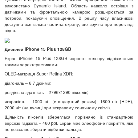
використано Dynamic Island. Область навколо острівця з
датчиками та фронтальною камерою розширюється за
потреби, показуючи оповіщення. В решту часу власникові
доступна вся вільна частина екрану, що зручно при перегляді
відео.
Дисплей iPhone 15 Plus 128GB
Екран iPhone 15 Plus 128GB чорного кольору відрізняється
такими характеристиками:
OLED-матриця Super Retina XDR;
діагональ – 6,7 дюйми;
роздільна здатність – 2796x1290 пікселів;
яскравість – 1000 ніт (стандартний режим), 1600 ніт (HDR),
2000 ніт (на вулиці при яскравому сонячному світлі).
Щільність пікселів збереглася порівняно із стандартною
версією гаджета – 460 ppi. Екран має олеофобне покриття, яке
не дозволяє збирати відбитки пальців.