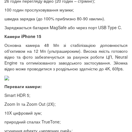
26 годин перегляду відео (20 годин – стрімінг);
100 годин прослуховування музики;
швидка зарядка (до 100% приблизно 80-90 хвилин).
Заряджається батарея MagSafe або через порт USB Type C.
Камери iPhone 15
Основна камера 48 Мп зі стабілізацією доповнюється
об'єктивом на 12 Мп (ультрашироким). Висока якість готового
відео та фото забезпечується за рахунок роботи ЦП, Neural
Engine та оптимізованого заводського застосування. Зйомка
відео може проводитися з роздільною здатністю до 4K, 60fps.
Переваги камери:
Smart HDR 5;
Zoom In та Zoom Out (2X);
10X цифровий зум;
природний спалах TrueTone;
усунення ефекту «червоних очей»;