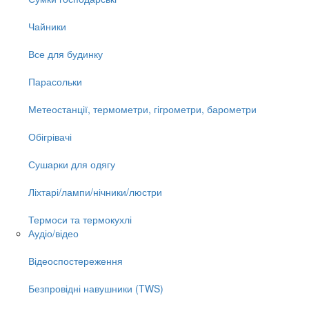
Чайники
Все для будинку
Парасольки
Метеостанції, термометри, гігрометри, барометри
Обігрівачі
Сушарки для одягу
Ліхтарі/лампи/нічники/люстри
Термоси та термокухлі
Аудіо/відео
Відеоспостереження
Безпровідні навушники (TWS)