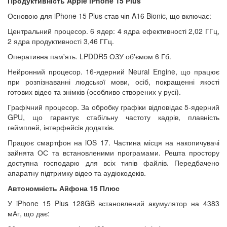
Продуктивність Apple iPhone 15 Plus
Основою для iPhone 15 Plus став чіп A16 Bionic, що включає:
Центральний процесор. 6 ядер: 4 ядра ефективності 2,02 ГГц,
2 ядра продуктивності 3,46 ГГц.
Оперативна пам'ять. LPDDR5 ОЗУ об'ємом 6 Гб.
Нейронний процесор. 16-ядерний Neural Engine, що працює
при розпізнаванні людської мови, осіб, покращенні якості
готових відео та знімків (особливо створених у русі).
Графічний процесор. За обробку графіки відповідає 5-ядерний
GPU, що гарантує стабільну частоту кадрів, плавність
геймплей, інтерфейсів додатків.
Працює смартфон на iOS 17. Частина місця на накопичувачі
зайнята ОС та встановленими програмами. Решта простору
доступна господарю для всіх типів файлів. Передбачено
апаратну підтримку відео та аудіокодеків.
Автономність Айфона 15 Плюс
У iPhone 15 Plus 128GB встановлений акумулятор на 4383
мАг, що дає: