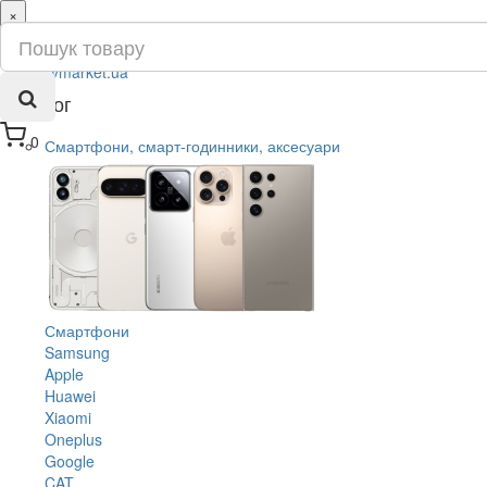
×
ru
ua
Каталог
0
Смартфони, смарт-годинники, аксесуари
Смартфони
Samsung
Apple
Huawei
Xiaomi
Oneplus
Google
CAT