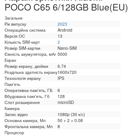
POCO C65 6/128GB Blue(EU)
Загальне
Рік випуску
2023
Операційна система
Android
Версія ОС
13
Кількість SIM-карт
2
Розмір SIM-картки
Nano-SIM
Ємність акумулятора, мАг
5000
Екран
Розмір екрану, дюйми
6.74
Роздільна здатність екрану
1600x720
Технологія екрану
IPS
Пам'ять
Оперативна пам'ять, ГБ
6
Вбудована пам'ять, Гб
128
Слот розширення
microSD
Камера
Запис відео
1080p (30 к/с)
Основна камера, Мп
50 + 2 + 0.08
Фронтальна камера, Мп
8
Процесор