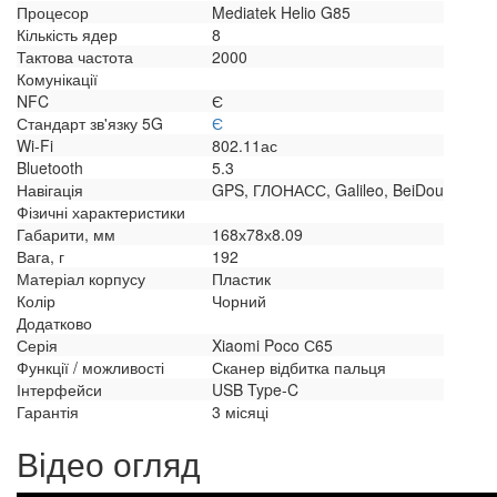
Процесор
Mediatek Helio G85
Кількість ядер
8
Тактова частота
2000
Комунікації
NFC
Є
Стандарт зв'язку 5G
Є
Wi-Fi
802.11ас
Bluetooth
5.3
Навігація
GPS, ГЛОНАСС, Galileo, BeiDou
Фізичні характеристики
Габарити, мм
168х78х8.09
Вага, г
192
Матеріал корпусу
Пластик
Колір
Чорний
Додатково
Серія
Xiaomi Poco С65
Функції / можливості
Сканер відбитка пальця
Інтерфейси
USB Type-C
Гарантія
3 місяці
Відео огляд