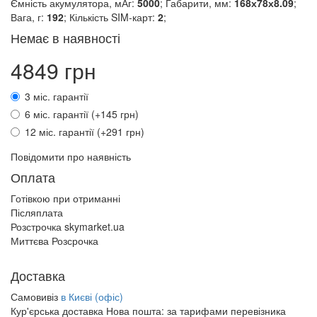
Ємність акумулятора, мАг:
5000
; Габарити, мм:
168х78х8.09
;
Вага, г:
192
; Кількість SIM-карт:
2
;
Немає в наявності
4849 грн
3 міс. гарантії
6 міс. гарантії (+145 грн)
12 міс. гарантії (+291 грн)
Повідомити про наявність
Оплата
Готівкою при отриманні
Післяплата
Розстрочка skymarket.ua
Миттєва Розсрочка
Доставка
Самовивіз
в Києві (офіс)
Кур'єрська доставка Нова пошта:
за тарифами перевізника