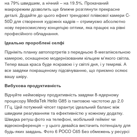
на 79% швидшим, а нічний – на 19.5%. Прокачаний
макрорежим дозволить ще ближче розглянути прекрасне
деталі. Додайте до цього ефект трендової плівкової камери C-
50D для створення художніх кадрів – отримуємо абсолютно
нову переосмислену концепцію оптики, яка працює на рівні
професійного обладнання.
Ідеально пророблені селфі
Підніміть планку автопортретів з передньою 8-мегапіксельною
камерою, оснащеною модернізованим кільцем м'якого світла.
Тепер ваша краса буде яскравою і у світлі дня, і у темряві. А
все завдяки покращеному підсвічуванню, що приємно осяює
вашу шкіру.
Вибухова продуктивність
Відчуйте неймовірну продуктивність завдяки 8-ядерному
процесору MediaTek Helio G85 із тактовою частотою до 2.0
ГГц. Цей потужний чіпсет гарантує ідеальний баланс між
швидким реагуванням та ефективністю у кожному додатку.
Швидка ретуш фото на телефоні, мобільний геймінг чи
відеоконференція – у цього девайса вистачить потенціалу для
будь-яких завдань. Фото 6 POCO C65 Без обмежень у ресурсі