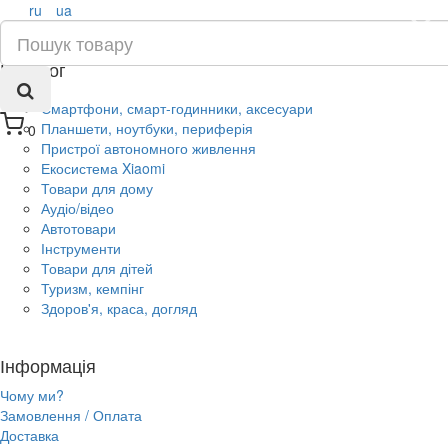
ru
ua
×
Каталог
Смартфони, смарт-годинники, аксесуари
Планшети, ноутбуки, периферія
0
Пристрої автономного живлення
Екосистема Xiaomi
Товари для дому
Аудіо/відео
Автотовари
Інструменти
Товари для дітей
Туризм, кемпінг
Здоров'я, краса, догляд
Інформація
Чому ми?
Замовлення / Оплата
Доставка