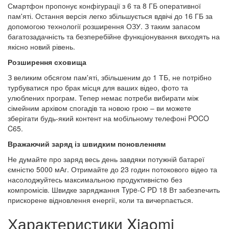
Смартфон пропонує конфігурації з 6 та 8 ГБ оперативної
пам'яті. Остання версія легко збільшується вдвічі до 16 ГБ за
допомогою технології розширення ОЗУ. З таким запасом
багатозадачність та безперебійне функціонування виходять на
якісно новий рівень.
Розширення сховища
З великим обсягом пам'яті, збільшеним до 1 ТБ, не потрібно
турбуватися про брак місця для ваших відео, фото та
улюблених програм. Тепер немає потреби вибирати між
сімейним архівом спогадів та новою грою – ви можете
зберігати будь-який контент на мобільному телефоні POCO
C65.
Вражаючий заряд із швидким поновленням
Не думайте про заряд весь день завдяки потужній батареї
ємністю 5000 мАг. Отримайте до 23 годин потокового відео та
насолоджуйтесь максимальною продуктивністю без
компромісів. Швидке заряджання Type-C PD 18 Вт забезпечить
прискорене відновлення енергії, коли та вичерпається.
Характеристики Xiaomi