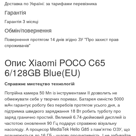
Доставка по Україні:
за тарифами перевізника
Гарантія
Гарантія 3 місяці
Обмін/повернення
Повернення протягом
14 днів
згідно ЗУ "Про захист прав
спроживачів"
Опис Xiaomi POCO C65
6/128GB Blue(EU)
Справжнє мистецтво технологій
Потрійна камера 50 Мп із інструментами ІІ дозволить не
обмежувати себе у творчих поривах. Батарея ємністю 5000
мАч гарантує роботу без перебоїв протягом усього дня, а
підтримка швидкого заряджання 18 Вт робить турботу про
заряд гранично простий. Великий 6.74-дюймовий дисплей із
частотою оновлення 90 Гц подарує справжню візуальну
насолоду. А процесор MediaTek Helio G85 з пам'яттю ОЗУ, що
розширюється до 16 ГБ - чудову продуктивність. І не забувайте