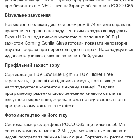
про безконтактне NFC – все найкраще об'єднали в POCO C65.
Візуальне занурення
Неймовірно великий дисплей розміром 6.74 дюйми справляє
враження з першого погляду – з таким складно конкурувати.
Екран HD+ з надшвидкою частотою оновлення в 90 Гц і
захистом Corning Gorilla Glass готовий показати неповторні
візуальні образи при перегляді відео і в іграх. Насолоджуйтеся
чудовою картинкою, яка не залишить байдужим.
Профільний захист зору
Сертифікація TÜV Low Blue Light та TÜV Flicker-Free
гарантують, що ваші очі відпочиватимуть, навіть якщо ви
насолоджуєтеся контентом з екрану ввечері. Завдяки
програмному рішенню щодо зниження синього світла та
відсутності мерехтіння, зорова втома не відчувається навіть
при тривалому контакті з технікою.
Фотомистецтво на його піку
Система камер смартфона POCO C65, що включає 50 Мп
основну камеру та макро 2 Мп, дає можливість створювати
чудові портрети та знімки нічних сцен. Портретний режим став