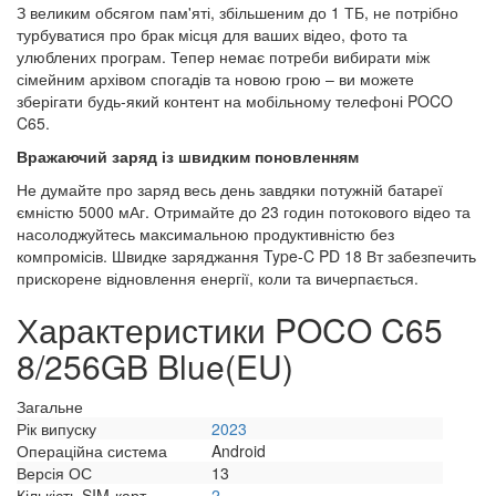
З великим обсягом пам'яті, збільшеним до 1 ТБ, не потрібно
турбуватися про брак місця для ваших відео, фото та
улюблених програм. Тепер немає потреби вибирати між
сімейним архівом спогадів та новою грою – ви можете
зберігати будь-який контент на мобільному телефоні POCO
C65.
Вражаючий заряд із швидким поновленням
Не думайте про заряд весь день завдяки потужній батареї
ємністю 5000 мАг. Отримайте до 23 годин потокового відео та
насолоджуйтесь максимальною продуктивністю без
компромісів. Швидке заряджання Type-C PD 18 Вт забезпечить
прискорене відновлення енергії, коли та вичерпається.
Характеристики POCO C65
8/256GB Blue(EU)
Загальне
Рік випуску
2023
Операційна система
Android
Версія ОС
13
Кількість SIM-карт
2