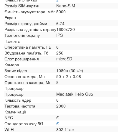
Розмір SIM-картки
Nano-SIM
Ємність акумулятора, мАг
5000
Екран
Розмір екрану, дюйми
6.74
Роздільна здатність екрану
1600x720
Технологія екрану
IPS
Пам'ять
Оперативна пам'ять, ГБ
8
Вбудована пам'ять, Гб
256
Слот розширення
microSD
Камера
Запис відео
1080p (30 к/с)
Основна камера, Мп
50 + 2 + 0.08
Фронтальна камера, Мп
8
Процесор
Процесор
Mediatek Helio G85
Кількість ядер
8
Тактова частота
2000
Комунікації
NFC
Є
Стандарт зв'язку 5G
Є
Wi-Fi
802.11ас