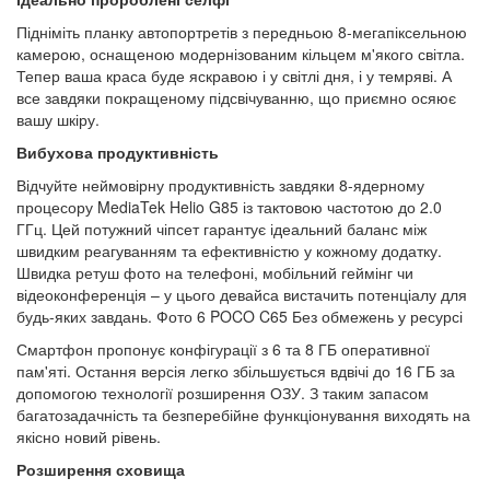
Підніміть планку автопортретів з передньою 8-мегапіксельною
камерою, оснащеною модернізованим кільцем м'якого світла.
Тепер ваша краса буде яскравою і у світлі дня, і у темряві. А
все завдяки покращеному підсвічуванню, що приємно осяює
вашу шкіру.
Вибухова продуктивність
Відчуйте неймовірну продуктивність завдяки 8-ядерному
процесору MediaTek Helio G85 із тактовою частотою до 2.0
ГГц. Цей потужний чіпсет гарантує ідеальний баланс між
швидким реагуванням та ефективністю у кожному додатку.
Швидка ретуш фото на телефоні, мобільний геймінг чи
відеоконференція – у цього девайса вистачить потенціалу для
будь-яких завдань. Фото 6 POCO C65 Без обмежень у ресурсі
Смартфон пропонує конфігурації з 6 та 8 ГБ оперативної
пам'яті. Остання версія легко збільшується вдвічі до 16 ГБ за
допомогою технології розширення ОЗУ. З таким запасом
багатозадачність та безперебійне функціонування виходять на
якісно новий рівень.
Розширення сховища