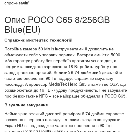
спроживачів"
Опис POCO C65 8/256GB
Blue(EU)
Справжнє мистецтво технологій
Потрійна камера 50 Мп із інструментами ІІ дозволить не
обмежувати себе у творчих поривах. Батарея ємністю 5000
мАч гарантує роботу без перебоїв протягом усього дня, а
підтримка швидкого заряджання 18 Вт робить турботу про
заряд гранично простий. Великий 6.74-дюймовий дисплей із
частотою оновлення 90 Гц подарує справжню візуальну
насолоду. А процесор MediaTek Helio G85 з пам'яттю ОЗУ, що
розширюється до 16 ГБ - чудову продуктивність. І не забувайте
про безконтактне NFC – все найкраще об'єднали в POCO C65.
Візуальне занурення
Неймовірно великий дисплей розміром 6.74 дюйми справляє
враження з першого погляду – з таким складно конкурувати.
Екран HD+ з надшвидкою частотою оновлення в 90 Гц і
захистом Corning Gorilla Glass готовий показати неповторні