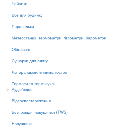
Чайники
Все для будинку
Парасольки
Метеостанції, термометри, гігрометри, барометри
Обігрівачі
Сушарки для одягу
Ліхтарі/лампи/нічники/люстри
Термоси та термокухлі
Аудіо/відео
Відеоспостереження
Безпровідні навушники (TWS)
Навушники