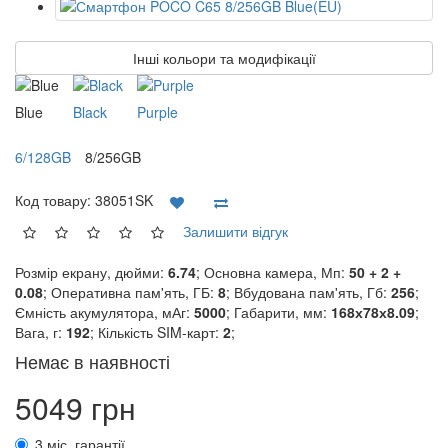
Інші кольори та модифікації
Blue
Black
Purple
6/128GB
8/256GB
Код товару:
38051SK
Залишити відгук
Розмір екрану, дюйми:
6.74
; Основна камера, Мп:
50 + 2 +
0.08
; Оперативна пам'ять, ГБ:
8
; Вбудована пам'ять, Гб:
256
;
Ємність акумулятора, мАг:
5000
; Габарити, мм:
168х78х8.09
;
Вага, г:
192
; Кількість SIM-карт:
2
;
Немає в наявності
5049 грн
3 міс. гарантії