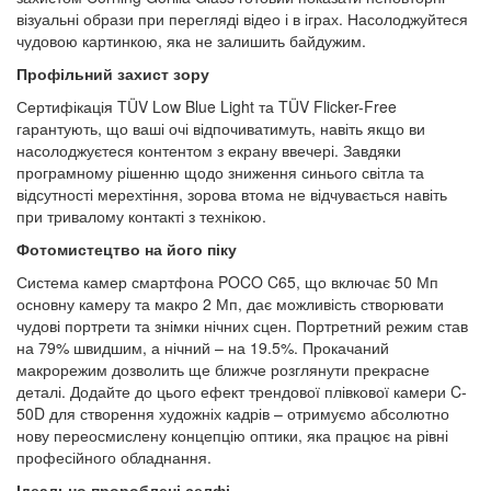
візуальні образи при перегляді відео і в іграх. Насолоджуйтеся
чудовою картинкою, яка не залишить байдужим.
Профільний захист зору
Сертифікація TÜV Low Blue Light та TÜV Flicker-Free
гарантують, що ваші очі відпочиватимуть, навіть якщо ви
насолоджуєтеся контентом з екрану ввечері. Завдяки
програмному рішенню щодо зниження синього світла та
відсутності мерехтіння, зорова втома не відчувається навіть
при тривалому контакті з технікою.
Фотомистецтво на його піку
Система камер смартфона POCO C65, що включає 50 Мп
основну камеру та макро 2 Мп, дає можливість створювати
чудові портрети та знімки нічних сцен. Портретний режим став
на 79% швидшим, а нічний – на 19.5%. Прокачаний
макрорежим дозволить ще ближче розглянути прекрасне
деталі. Додайте до цього ефект трендової плівкової камери C-
50D для створення художніх кадрів – отримуємо абсолютно
нову переосмислену концепцію оптики, яка працює на рівні
професійного обладнання.
Ідеально пророблені селфі