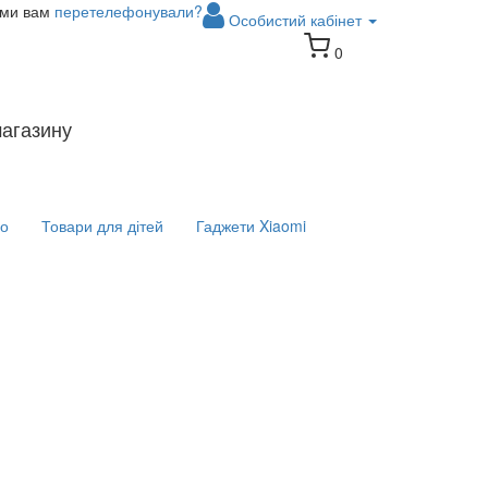
 ми вам
перетелефонували?
Особистий кабінет
0
магазину
іо
Товари для дітей
Гаджети Xiaomi