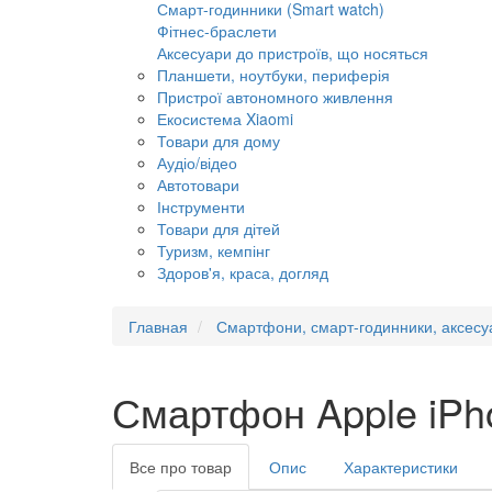
Смарт-годинники (Smart watch)
Фітнес-браслети
Аксесуари до пристроїв, що носяться
Планшети, ноутбуки, периферія
Пристрої автономного живлення
Екосистема Xiaomi
Товари для дому
Аудіо/відео
Автотовари
Інструменти
Товари для дітей
Туризм, кемпінг
Здоров'я, краса, догляд
Главная
Смартфони, смарт-годинники, аксесу
Смартфон Apple iPh
Все про товар
Опис
Характеристики