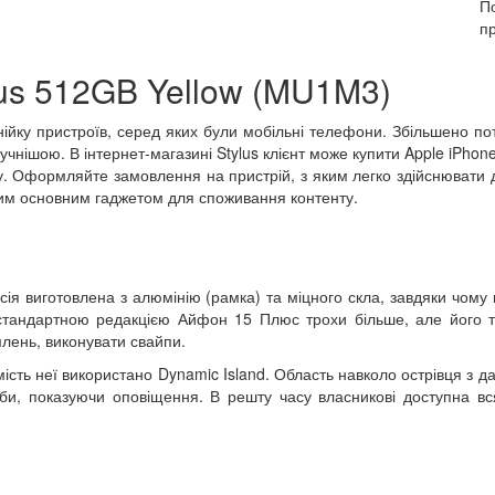
П
п
lus 512GB Yellow (MU1M3)
ійку пристроїв, серед яких були мобільні телефони. Збільшено пот
учнішою. В інтернет-магазині Stylus клієнт може купити Apple iPhone
у. Оформляйте замовлення на пристрій, з яким легко здійснювати д
им основним гаджетом для споживання контенту.
сія виготовлена з алюмінію (рамка) та міцного скла, завдяки чому 
зі стандартною редакцією Айфон 15 Плюс трохи більше, але його 
млень, виконувати свайпи.
мість неї використано Dynamic Island. Область навколо острівця з д
, показуючи оповіщення. В решту часу власникові доступна вс