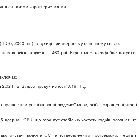
няється такими характеристиками:
 (HDR), 2000 ніт (на вулиці при яскравому сонячному світлі).
артною версією гаджета – 460 ppi. Екран має олеофобне покриття
 включає:
2,02 ГГц, 2 ядра продуктивності 3,46 ГГц.
 працює при розпізнаванні людської мови, осіб, покращенні якості
 5-ядерний GPU, що гарантує стабільну частоту кадрів, плавність г
акопичувачі зайнята ОС та встановленими програмами. Решта 