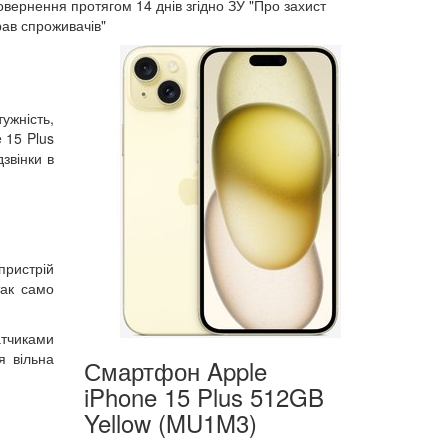
овернення протягом
14 днів
згідно ЗУ "Про захист
рав спроживачів"
ужність,
 15 Plus
звінки в
пристрій
так само
атчиками
я вільна
Смартфон Apple
iPhone 15 Plus 512GB
Yellow (MU1M3)