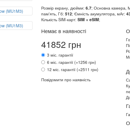
Розмір екрану, дюйми:
6.7
; Основна камера, 
пам'ять, Гб:
512
; Ємність акумулятора, мАг:
4
Кількість SIM-карт:
SIM + eSIM
;
Немає в наявності
О
Г
41852 грн
П
Ро
3 міс. гарантії
М
6 міс. гарантії (+1256 грн)
12 міс. гарантії (+2511 грн)
Д
Повідомити про наявність
С
К
п
До
Г
Га
О