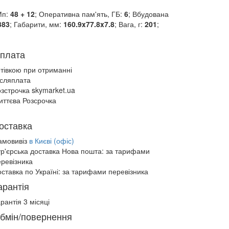
Мп:
48 + 12
; Оперативна пам'ять, ГБ:
6
; Вбудована
383
; Габарити, мм:
160.9x77.8x7.8
; Вага, г:
201
;
плата
отівкою при отриманні
ісляплата
зстрочка skymarket.ua
иттєва Розсрочка
оставка
амовивіз
в Києві (офіс)
ур'єрська доставка Нова пошта:
за тарифами
еревізника
ставка по Україні:
за тарифами перевізника
арантія
рантія 3 місяці
бмін/повернення