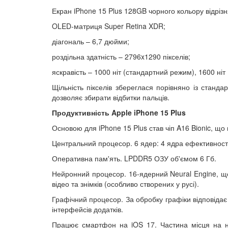
Екран iPhone 15 Plus 128GB чорного кольору відріз
OLED-матриця Super Retina XDR;
діагональ – 6,7 дюйми;
роздільна здатність – 2796x1290 пікселів;
яскравість – 1000 ніт (стандартний режим), 1600 ніт
Щільність пікселів збереглася порівняно із станд
дозволяє збирати відбитки пальців.
Продуктивність Apple iPhone 15 Plus
Основою для iPhone 15 Plus став чіп A16 Bionic, що
Центральний процесор. 6 ядер: 4 ядра ефективності 
Оперативна пам'ять. LPDDR5 ОЗУ об'ємом 6 Гб.
Нейронний процесор. 16-ядерний Neural Engine, що
відео та знімків (особливо створених у русі).
Графічний процесор. За обробку графіки відповідає
інтерфейсів додатків.
Працює смартфон на iOS 17. Частина місця на н