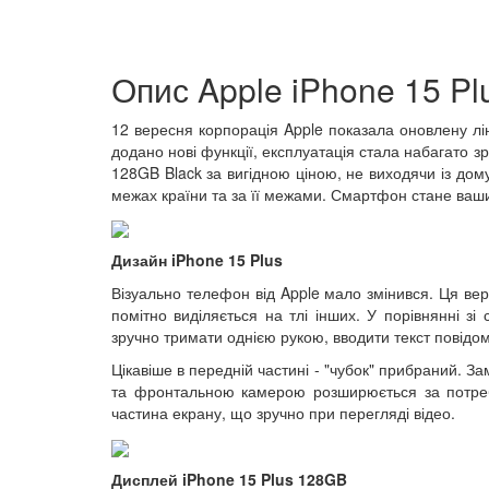
Опис Apple iPhone 15 P
12 вересня корпорація Apple показала оновлену лін
додано нові функції, експлуатація стала набагато зр
128GB Black за вигідною ціною, не виходячи із дом
межах країни та за її межами. Смартфон стане ваш
Дизайн iPhone 15 Plus
Візуально телефон від Apple мало змінився. Ця вер
помітно виділяється на тлі інших. У порівнянні 
зручно тримати однією рукою, вводити текст повідо
Цікавіше в передній частині - "чубок" прибраний. За
та фронтальною камерою розширюється за потреби
частина екрану, що зручно при перегляді відео.
Дисплей iPhone 15 Plus 128GB