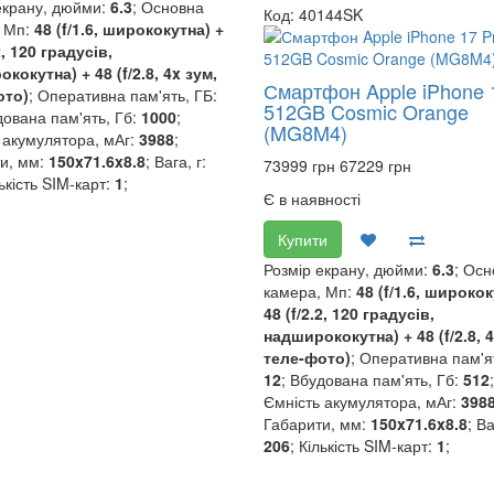
екрану, дюйми:
6.3
; Основна
Код: 40144SK
 Мп:
48 (f/1.6, ширококутна) +
2, 120 градусів,
кокутна) + 48 (f/2.8, 4x зум,
Смартфон Apple iPhone 
ото)
; Оперативна пам'ять, ГБ:
512GB Cosmic Orange
дована пам'ять, Гб:
1000
;
(MG8M4)
 акумулятора, мАг:
3988
;
и, мм:
150x71.6x8.8
; Вага, г:
73999 грн
67229 грн
лькість SIM-карт:
1
;
Є в наявності
Купити
Розмір екрану, дюйми:
6.3
; Ос
камера, Мп:
48 (f/1.6, широкок
48 (f/2.2, 120 градусів,
надширококутна) + 48 (f/2.8, 4
теле-фото)
; Оперативна пам'ят
12
; Вбудована пам'ять, Гб:
512
;
Ємність акумулятора, мАг:
398
Габарити, мм:
150x71.6x8.8
; Ва
206
; Кількість SIM-карт:
1
;