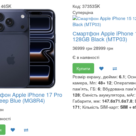
146SK
Код: 37353SK
Суперціна
Смартфон Apple iPhone 
128GB Black (MTP03)
36999 грн
28999 грн
Є в наявності
Купити
Розмір екрану, дюйми:
6.1
; Ос
камера, Мп:
48+ 12
; Оперативн
пам'ять, ГБ:
6
; Вбудована пам'я
фон Apple iPhone 17 Pro
128
; Ємність акумулятора, мАг
eep Blue (MG8R4)
Габарити, мм:
147.6x71.6x7.8
; 
171
; Кількість SIM-карт:
SIM + e
рн
вності
и