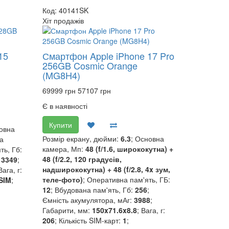
Код: 40141SK
Хіт продажів
15
Смартфон Apple iPhone 17 Pro
256GB Cosmic Orange
(MG8H4)
69999 грн
57107 грн
Є в наявності
Купити
новна
Розмір екрану, дюйми:
6.3
; Основна
а
камера, Мп:
48 (f/1.6, ширококутна) +
ть, Гб:
48 (f/2.2, 120 градусів,
:
3349
;
надширококутна) + 48 (f/2.8, 4x зум,
Вага, г:
теле-фото)
; Оперативна пам'ять, ГБ:
SIM
;
12
; Вбудована пам'ять, Гб:
256
;
Ємність акумулятора, мАг:
3988
;
Габарити, мм:
150x71.6x8.8
; Вага, г:
206
; Кількість SIM-карт:
1
;