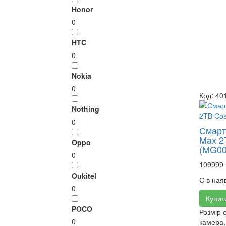
Honor
0
HTC
0
Nokia
0
Код: 40
Nothing
0
Смарт
Max 2
Oppo
(MG00
0
109999 
Oukitel
Є в ная
0
Купит
POCO
Розмір 
0
камера,