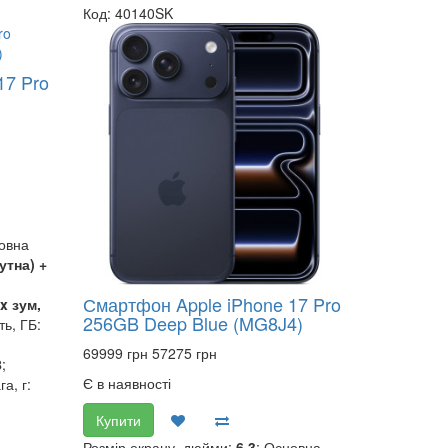
Код: 40140SK
17 Pro
новна
утна) +
Смартфон Apple iPhone 17 Pro
x зум,
256GB Deep Blue (MG8J4)
ь, ГБ:
69999 грн
57275 грн
8
;
Є в наявності
га, г:
Купити
Розмір екрану, дюйми:
6.3
; Основна