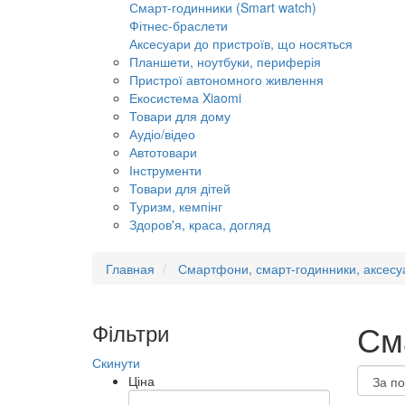
Смарт-годинники (Smart watch)
Фітнес-браслети
Аксесуари до пристроїв, що носяться
Планшети, ноутбуки, периферія
Пристрої автономного живлення
Екосистема Xiaomi
Товари для дому
Аудіо/відео
Автотовари
Інструменти
Товари для дітей
Туризм, кемпінг
Здоров'я, краса, догляд
Главная
Смартфони, смарт-годинники, аксесу
См
Фільтри
Скинути
Ціна