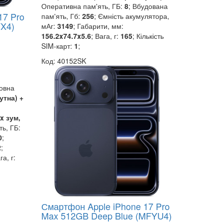
Оперативна пам'ять, ГБ:
8
; Вбудована
17 Pro
пам'ять, Гб:
256
; Ємність акумулятора,
YX4)
мАг:
3149
; Габарити, мм:
156.2x74.7x5.6
; Вага, г:
165
; Кількість
SIM-карт:
1
;
Код: 40152SK
новна
утна) +
x зум,
ь, ГБ:
0
;
2
;
га, г:
Смартфон Apple iPhone 17 Pro
Max 512GB Deep Blue (MFYU4)