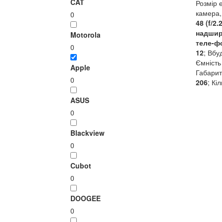
CAT
Розмір 
камера,
0
48 (f/2.
надширо
Motorola
теле-ф
0
12
; Вбу
Ємність
Apple
Габарит
0
206
; Кі
ASUS
0
Blackview
0
Cubot
0
DOOGEE
0