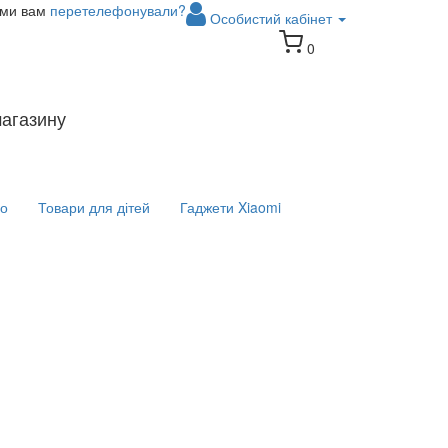
 ми вам
перетелефонували?
Особистий кабінет
0
магазину
іо
Товари для дітей
Гаджети Xiaomi