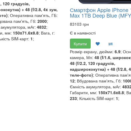
2, 120 градусів,
Смартфон Apple iPhone 
кокутна) + 48 (f/2.8, 4x зум,
Max 1TB Deep Blue (MF
ото)
; Оперативна пам'ять, ГБ:
дована пам'ять, Гб:
2000
;
83103 грн
 акумулятора, мАг:
4832
;
Є в наявності
и, мм:
150x71.6x8.8
; Вага, г:
лькість SIM-карт:
1
;
Купити
Розмір екрану, дюйми:
6.9
; Ос
камера, Мп:
48 (f/1.6, широкок
48 (f/2.2, 120 градусів,
надширококутна) + 48 (f/2.8, 4
теле-фото)
; Оперативна пам'ят
12
; Вбудована пам'ять, Гб:
100
Ємність акумулятора, мАг:
483
Габарити, мм:
150x71.6x8.8
; Ва
233
; Кількість SIM-карт:
1
;