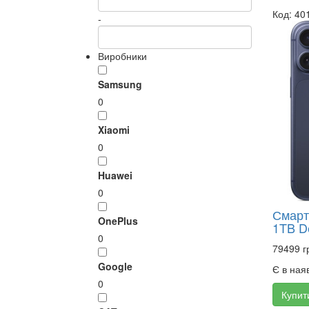
Код: 40
-
Виробники
Samsung
0
Xiaomi
0
Huawei
0
Смарт
OnePlus
1TB D
0
79499 г
Google
Є в ная
0
Купит