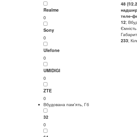
48 (f/2.
Realme
надширо
теле-ф
0
12
; Вбу
Ємність
Sony
Габарит
0
233
; Кі
Ulefone
0
UMIDIGI
0
ZTE
0
Вбудована пам'ять, Гб
32
0