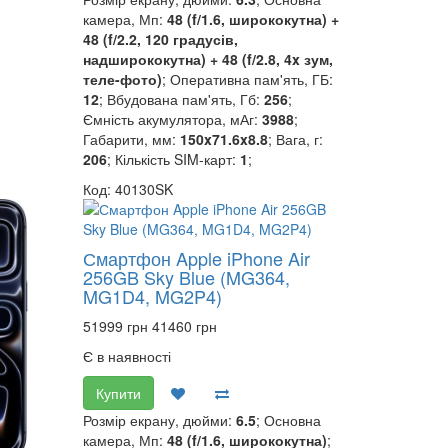
камера, Мп:
48 (f/1.6, ширококутна) +
48 (f/2.2, 120 градусів,
надширококутна) + 48 (f/2.8, 4x зум,
теле-фото)
; Оперативна пам'ять, ГБ:
12
; Вбудована пам'ять, Гб:
256
;
Ємність акумулятора, мАг:
3988
;
Габарити, мм:
150x71.6x8.8
; Вага, г:
206
; Кількість SIM-карт:
1
;
Код: 40130SK
Смартфон Apple iPhone Air
256GB Sky Blue (MG364,
MG1D4, MG2P4)
51999 грн
41460 грн
Є в наявності
Купити
Розмір екрану, дюйми:
6.5
; Основна
камера, Мп:
48 (f/1.6, ширококутна)
;