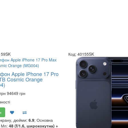
159SK
Код: 40155SK
фон Apple iPhone 17 Pro
TB Cosmic Orange
4)
грн
94649 грн
вності
и
екрану, дюйми:
6.9
; Основна
 Мп:
48 (f/1.6, ширококутна) +