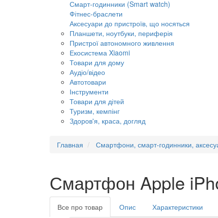
Смарт-годинники (Smart watch)
Фітнес-браслети
Аксесуари до пристроїв, що носяться
Планшети, ноутбуки, периферія
Пристрої автономного живлення
Екосистема Xiaomi
Товари для дому
Аудіо/відео
Автотовари
Інструменти
Товари для дітей
Туризм, кемпінг
Здоров'я, краса, догляд
Главная
Смартфони, смарт-годинники, аксесу
Смартфон Apple iPh
Все про товар
Опис
Характеристики