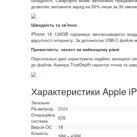
складності. Смартфон може автономно працювати 
дозволяє заповнити заряд на 50% лише за 30 хвили
Швидкість та зв'язок
iPhone 16 128GB підтримує високошвидкісні модул
відсутності інтернету. За допомогою USB-C файли м
Приватність: захист на найвищому рівні
Персональні дані користувача надійно захищені си
до файлів. Камера TrueDepth гарантує точне та шви
Характеристики Apple i
Загальне
Рік випуску
2024
Операційна
IOS
система
Версія ОС
18
Кількість
SIM + eSIM