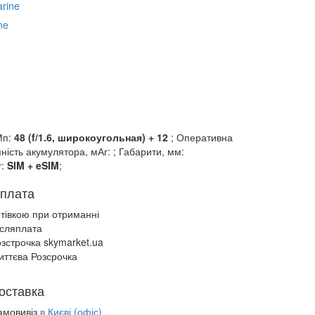
ne
Мп:
48 (f/1.6, широкоугольная) + 12
; Оперативна
мність акумулятора, мАг:
; Габарити, мм:
т:
SIM + eSIM
;
плата
отівкою при отриманні
ісляплата
зстрочка skymarket.ua
иттєва Розсрочка
оставка
амовивіз
в Києві (офіс)