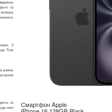
відмінну
 фото та
 затвора
омагають
мовах. З
ція True
ва рамка
ристроєм
кість та
Смартфон Apple
удь-якої
iPhone 16 128GB Black