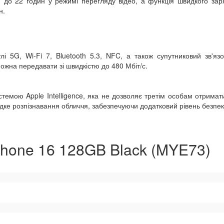
до 22 годин у режимі перегляду відео, а функція швидкого за
н.
і 5G, Wi-Fi 7, Bluetooth 5.3, NFC, а також супутниковий зв'язо
ожна передавати зі швидкістю до 480 Мбіт/с.
стемою Apple Intelligence, яка не дозволяє третім особам отримат
дке розпізнавання обличчя, забезпечуючи додатковий рівень безпек
Phone 16 128GB Black (MYE73)