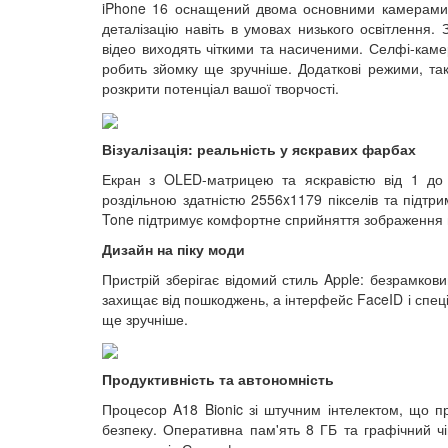
iPhone 16 оснащений двома основними камерами: 4
деталізацію навіть в умовах низького освітлення.
відео виходять чіткими та насиченими. Селфі-каме
робить зйомку ще зручніше. Додаткові режими, так
розкрити потенціал вашої творчості.
Візуалізація: реальність у яскравих фарбах
Екран з OLED-матрицею та яскравістю від 1 до 2
роздільною здатністю 2556x1179 пікселів та підтри
Tone підтримує комфортне сприйняття зображення п
Дизайн на піку моди
Пристрій зберігає відомий стиль Apple: безрамков
захищає від пошкоджень, а інтерфейс FaceID і спеці
ще зручніше.
Продуктивність та автономність
Процесор A18 Bionic зі штучним інтелектом, що п
безпеку. Оперативна пам'ять 8 ГБ та графічний ч