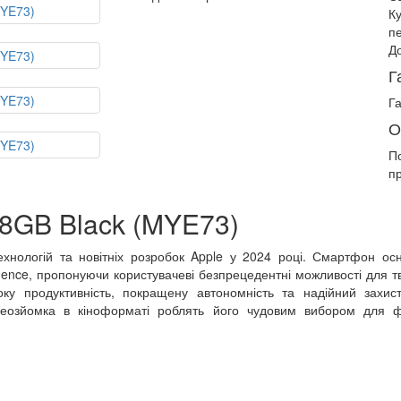
К
п
До
Г
Га
О
П
п
28GB Black (MYE73)
хнологій та новітніх розробок Apple у 2024 році. Смартфон о
gence, пропонуючи користувачеві безпрецедентні можливості для тв
оку продуктивність, покращену автономність та надійний захис
ідеозйомка в кіноформаті роблять його чудовим вибором для ф