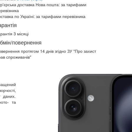
ур'єрська доставка Нова пошта:
за тарифами
еревізника
ставка по Україні:
за тарифами перевізника
арантія
рантія 3 місяці
бмін/повернення
овернення протягом
14 днів
згідно ЗУ "Про захист
рав спроживачів"
снащений
орчості,
т даних.
ото- та