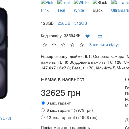
Pink
Teal
White
Black
Ultramari
128GB
256GB
512GB
Код товару:
38594SK
Залишити відгук
Розмір екрану, дюйми:
6.1
; Основна камера, 
пам'ять, ГБ:
8
; Вбудована пам'ять, Гб:
128
; Є
147.6x71.6x7.8
; Вага, г:
170
; Кількість SIM-кар
Немає в наявності
О
Г
32625 грн
П
Ро
3 міс. гарантії
М
6 міс. гарантії (+979 грн)
12 міс. гарантії (+1958 грн)
Д
Повідомити про наявність
С