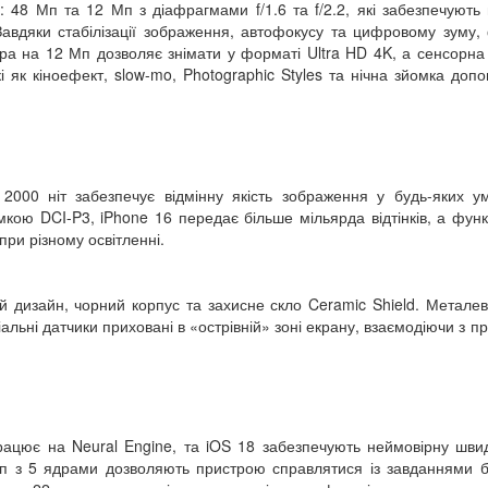
8 Мп та 12 Мп з діафрагмами f/1.6 та f/2.2, які забезпечують 
 Завдяки стабілізації зображення, автофокусу та цифровому зуму,
ра на 12 Мп дозволяє знімати у форматі Ultra HD 4K, а сенсорна
і як кіноефект, slow-mo, Photographic Styles та нічна зйомка доп
000 ніт забезпечує відмінну якість зображення у будь-яких у
мкою DCI-P3, iPhone 16 передає більше мільярда відтінків, а функ
ри різному освітленні.
ий дизайн, чорний корпус та захисне скло Ceramic Shield. Метале
альні датчики приховані в «острівній» зоні екрану, взаємодіючи з п
рацює на Neural Engine, та iOS 18 забезпечують неймовірну швид
іп з 5 ядрами дозволяють пристрою справлятися із завданнями б