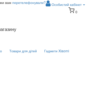
 ми вам
перетелефонували?
Особистий кабінет
0
магазину
іо
Товари для дітей
Гаджети Xiaomi