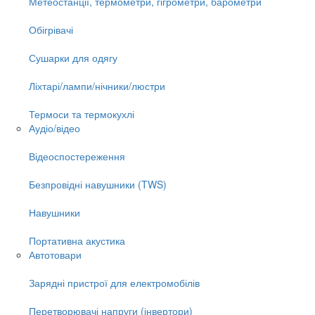
Метеостанції, термометри, гігрометри, барометри
Обігрівачі
Сушарки для одягу
Ліхтарі/лампи/нічники/люстри
Термоси та термокухлі
Аудіо/відео
Відеоспостереження
Безпровідні навушники (TWS)
Навушники
Портативна акустика
Автотовари
Зарядні пристрої для електромобілів
Перетворювачі напруги (інвертори)