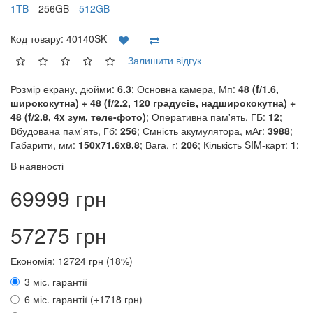
1TB
256GB
512GB
Код товару:
40140SK
Залишити відгук
Розмір екрану, дюйми:
6.3
; Основна камера, Мп:
48 (f/1.6,
ширококутна) + 48 (f/2.2, 120 градусів, надширококутна) +
48 (f/2.8, 4x зум, теле-фото)
; Оперативна пам'ять, ГБ:
12
;
Вбудована пам'ять, Гб:
256
; Ємність акумулятора, мАг:
3988
;
Габарити, мм:
150x71.6x8.8
; Вага, г:
206
; Кількість SIM-карт:
1
;
В наявності
69999 грн
57275 грн
Економія: 12724 грн (18%)
3 міс. гарантії
6 міс. гарантії (+1718 грн)