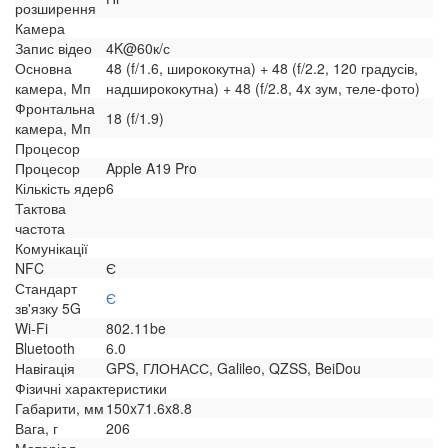
розширення
Камера
Запис відео
4K@60к/с
Основна
48 (f/1.6, ширококутна) + 48 (f/2.2, 120 градусів,
камера, Мп
надширококутна) + 48 (f/2.8, 4x зум, теле-фото)
Фронтальна
18 (f/1.9)
камера, Мп
Процесор
Процесор
Apple A19 Pro
Кількість ядер
6
Тактова
частота
Комунікації
NFC
Є
Стандарт
Є
зв'язку 5G
Wi-Fi
802.11be
Bluetooth
6.0
Навігація
GPS, ГЛОНАСС, Galileo, QZSS, BeiDou
Фізичні характеристики
Габарити, мм
150x71.6x8.8
Вага, г
206
Матеріал