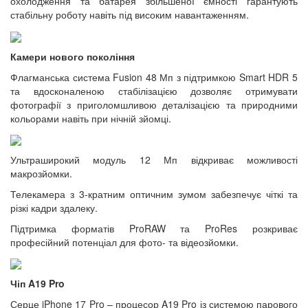
охолодження та батарея збільшеної ємності гарантують
стабільну роботу навіть під високим навантаженням.
Камери нового покоління
Флагманська система Fusion 48 Мп з підтримкою Smart HDR 5
та вдосконаленою стабілізацією дозволяє отримувати
фотографії з приголомшливою деталізацією та природними
кольорами навіть при нічній зйомці.
Ультраширокий модуль 12 Мп відкриває можливості
макрозйомки.
Телекамера з 3-кратним оптичним зумом забезпечує чіткі та
різкі кадри здалеку.
Підтримка форматів ProRAW та ProRes розкриває
професійний потенціал для фото- та відеозйомки.
Чіп A19 Pro
Серце iPhone 17 Pro – процесор A19 Pro із системою парового