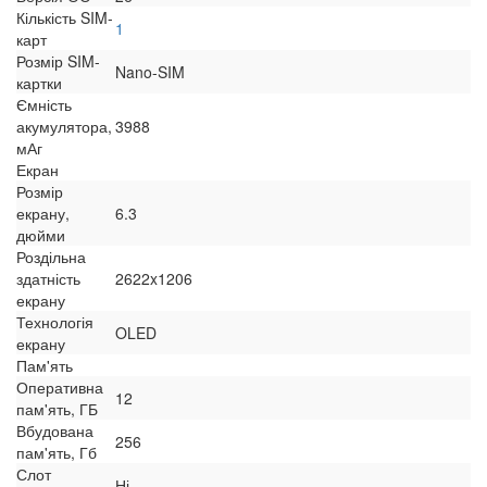
Кількість SIM-
1
карт
Розмір SIM-
Nano-SIM
картки
Ємність
акумулятора,
3988
мАг
Екран
Розмір
екрану,
6.3
дюйми
Роздільна
здатність
2622x1206
екрану
Технологія
OLED
екрану
Пам'ять
Оперативна
12
пам'ять, ГБ
Вбудована
256
пам'ять, Гб
Слот
Ні