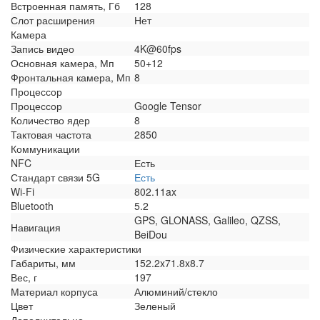
Встроенная память, Гб
128
Слот расширения
Нет
Камера
Запись видео
4K@60fps
Основная камера, Мп
50+12
Фронтальная камера, Мп
8
Процессор
Процессор
Google Tensor
Количество ядер
8
Тактовая частота
2850
Коммуникации
NFC
Есть
Стандарт связи 5G
Есть
Wi-Fi
802.11ax
Bluetooth
5.2
GPS, GLONASS, Galileo, QZSS,
Навигация
BeiDou
Физические характеристики
Габариты, мм
152.2x71.8x8.7
Вес, г
197
Материал корпуса
Алюминий/стекло
Цвет
Зеленый