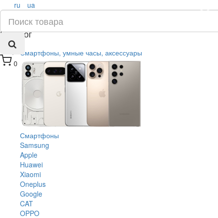
ru
ua
×
Каталог
Смартфоны, умные часы, аксессуары
0
Смартфоны
Samsung
Apple
Huawei
Xiaomi
Oneplus
Google
CAT
OPPO