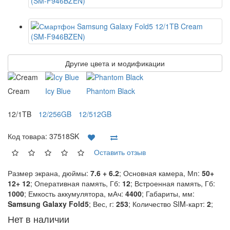
Другие цвета и модификации
Cream
Icy Blue
Phantom Black
12/1TB
12/256GB
12/512GB
Код товара:
37518SK
Оставить отзыв
Размер экрана, дюймы:
7.6 + 6.2
; Основная камера, Мп:
50+
12+ 12
; Оперативная память, Гб:
12
; Встроенная память, Гб:
1000
; Емкость аккумулятора, мАч:
4400
; Габариты, мм:
Samsung Galaxy Fold5
; Вес, г:
253
; Количество SIM-карт:
2
;
Нет в наличии