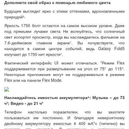
Дополните свой образ с помощью любимого цвета
Будущее выглядит ярко с этими оттенками, вдохновленными
природой⁵.
Яркость 1750 болт остается на самом высоком уровне. Даже
под прямыми лучами света Не волнуйтесь, что солнечный
свет испортит просмотр, когда вы наслаждаетесь фильмом на
7.6-дюймовом главном экране¹. Вы почувствуете, что
находится в самом центре событий, ведь Galaxy Fold5
излучает до 1750 нит яркости⁷.
Фактический интерфейс UI может отличаться. *Режим Flex
поддерживается при развертывании на угол от 75° до 115°.
Некоторые приложения могут не поддерживаться в режиме
Flex или на панели Flex Mode.
Наслаждайтесь емкостью аккумулятора⁸: Музыка – до 73
ч²; Видео - до 21 ч²
Телефон настолько поразителен, что вы захотите
пользоваться им постоянно. И благодаря невероятному
двойному аккумулятору емкостью 4 400 мА*ч (типично) вы
сможете это сделать⁹. В сочетании с современным