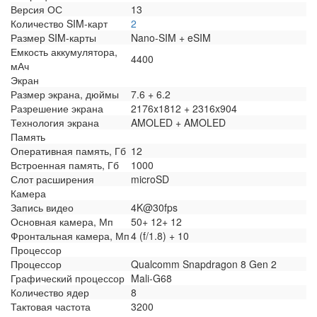
Версия ОС
13
Количество SIM-карт
2
Размер SIM-карты
Nano-SIM + eSIM
Емкость аккумулятора,
4400
мАч
Экран
Размер экрана, дюймы
7.6 + 6.2
Разрешение экрана
2176x1812 + 2316x904
Технология экрана
AMOLED + AMOLED
Память
Оперативная память, Гб
12
Встроенная память, Гб
1000
Слот расширения
microSD
Камера
Запись видео
4K@30fps
Основная камера, Мп
50+ 12+ 12
Фронтальная камера, Мп
4 (f/1.8) + 10
Процессор
Процессор
Qualcomm Snapdragon 8 Gen 2
Графический процессор
Mali-G68
Количество ядер
8
Тактовая частота
3200