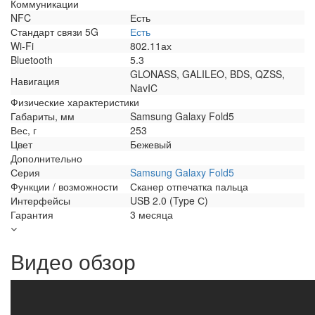
Коммуникации
NFC
Есть
Стандарт связи 5G
Есть
Wi-Fi
802.11ах
Bluetooth
5.3
GLONASS, GALILEO, BDS, QZSS,
Навигация
NavIC
Физические характеристики
Габариты, мм
Samsung Galaxy Fold5
Вес, г
253
Цвет
Бежевый
Дополнительно
Серия
Samsung Galaxy Fold5
Функции / возможности
Сканер отпечатка пальца
Интерфейсы
USB 2.0 (Type С)
Гарантия
3 месяца
Видео обзор