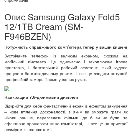
спроживачів"
Опис Samsung Galaxy Fold5
12/1TB Cream (SM-
F946BZEN)
Потужність справжнього комп'ютера тепер у вашій кишені
Зустрічайте телефон із великим екраном, схожим на
мобільний кінотеатр. Це одночасно і захоплююча ігрова
приставка, і багаторічний робочий асистент, який чудово
працює в багатозадачному режимі. І все це завдяки потужній
професійній камері. Прямо у ваших руках.
Найкращий 7.6-дюймовий дисплей
Відкрийте для себе фантастичний екран із ефектом занурення
– нове втілення досконалості, з яким ви зможете грати як
ніколи раніше, переглядати фільми, де б ви не були, та
ефективно працювати як на комп'ютері, – і все це на пристрої
розміром із планшетом¹.