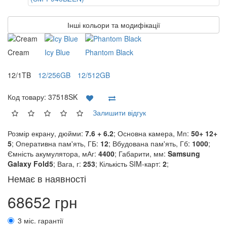
Інші кольори та модифікації
Cream
Icy Blue
Phantom Black
12/1TB
12/256GB
12/512GB
Код товару:
37518SK
Залишити відгук
Розмір екрану, дюйми:
7.6 + 6.2
; Основна камера, Мп:
50+ 12+
5
; Оперативна пам'ять, ГБ:
12
; Вбудована пам'ять, Гб:
1000
;
Ємність акумулятора, мАг:
4400
; Габарити, мм:
Samsung
Galaxy Fold5
; Вага, г:
253
; Кількість SIM-карт:
2
;
Немає в наявності
68652 грн
3 міс. гарантії