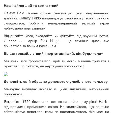
Наш найлегший та компактний
Galaxy Fold Закони фізики безсилі до цього незрівнянного
дизайну. Galaxy Fold5 виправдовує свою назву, вона повністю
складається, роблячи неперевершений великий екран
неймовірно портативним.
Відкривайте його, складайте чи фіксуйте під зручним кутом.
Оновлений шарнір Flex Hinge – це технічне диво, яке
згинається за вашим бажанням.
Більш тонкий, легший і портативніший, ніж будь-коли⁴
Ми зменшили формфактор, щоб ви могли міцніше тримати в
руках те, що любите, не жертвуючи потужністю⁴.
Доповніть свій образ за допомогою улюбленого кольору
Майбутнє виглядає яскраво із цими відтінками, натхненими
природою⁵.
Яскравість 1750 болт залишається на найвищому рівні. Навіть
під прямими променями світла Не хвилюйтеся, що сонячне
світло зіпсує перегляд, коли ви насолоджуєтесь фільмом на