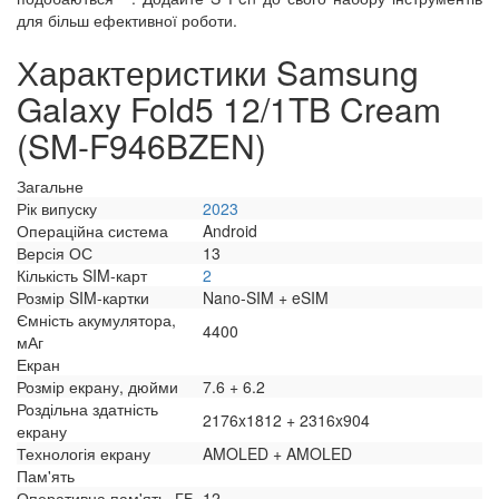
для більш ефективної роботи.
Характеристики Samsung
Galaxy Fold5 12/1TB Cream
(SM-F946BZEN)
Загальне
Рік випуску
2023
Операційна система
Android
Версія ОС
13
Кількість SIM-карт
2
Розмір SIM-картки
Nano-SIM + eSIM
Ємність акумулятора,
4400
мАг
Екран
Розмір екрану, дюйми
7.6 + 6.2
Роздільна здатність
2176x1812 + 2316x904
екрану
Технологія екрану
AMOLED + AMOLED
Пам'ять
Оперативна пам'ять, ГБ
12