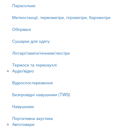
Парасольки
Метеостанції, термометри, гігрометри, барометри
Обігрівачі
Сушарки для одягу
Ліхтарі/лампи/нічники/люстри
Термоси та термокухлі
Аудіо/відео
Відеоспостереження
Безпровідні навушники (TWS)
Навушники
Портативна акустика
Автотовари