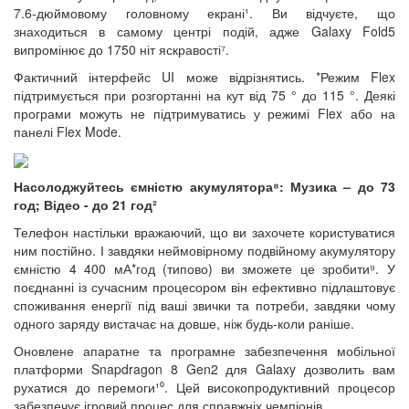
7.6-дюймовому головному екрані¹. Ви відчуєте, що
знаходиться в самому центрі подій, адже Galaxy Fold5
випромінює до 1750 ніт яскравості⁷.
Фактичний інтерфейс UI може відрізнятись. *Режим Flex
підтримується при розгортанні на кут від 75 ° до 115 °. Деякі
програми можуть не підтримуватись у режимі Flex або на
панелі Flex Mode.
Насолоджуйтесь ємністю акумулятора⁸: Музика – до 73
год; Відео - до 21 год²
Телефон настільки вражаючий, що ви захочете користуватися
ним постійно. І завдяки неймовірному подвійному акумулятору
ємністю 4 400 мА*год (типово) ви зможете це зробити⁹. У
поєднанні із сучасним процесором він ефективно підлаштовує
споживання енергії під ваші звички та потреби, завдяки чому
одного заряду вистачає на довше, ніж будь-коли раніше.
Оновлене апаратне та програмне забезпечення мобільної
платформи Snapdragon 8 Gen2 для Galaxy дозволить вам
рухатися до перемоги¹⁰. Цей високопродуктивний процесор
забезпечує ігровий процес для справжніх чемпіонів.