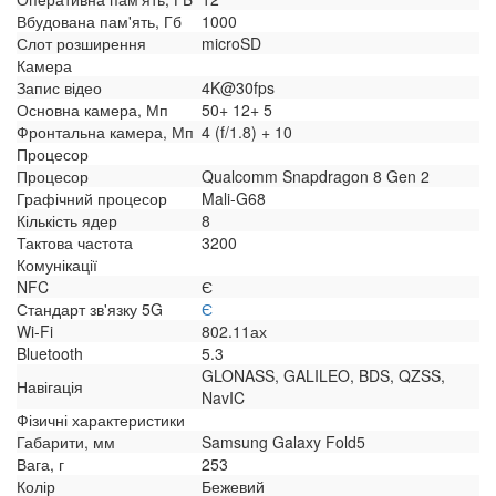
Вбудована пам'ять, Гб
1000
Слот розширення
microSD
Камера
Запис відео
4K@30fps
Основна камера, Мп
50+ 12+ 5
Фронтальна камера, Мп
4 (f/1.8) + 10
Процесор
Процесор
Qualcomm Snapdragon 8 Gen 2
Графічний процесор
Mali-G68
Кількість ядер
8
Тактова частота
3200
Комунікації
NFC
Є
Стандарт зв'язку 5G
Є
Wi-Fi
802.11ах
Bluetooth
5.3
GLONASS, GALILEO, BDS, QZSS,
Навігація
NavIC
Фізичні характеристики
Габарити, мм
Samsung Galaxy Fold5
Вага, г
253
Колір
Бежевий