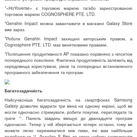
*«HoYoverse» є торговою маркою та/або зареєстрованою
торговою маркою COGNOSPHERE PTE. LTD.
*Genshin Impact можна завантажити в магазині Galaxy Store
вже зараз.
*Роботи Genshin Impact захищені авторським правом, а
Cognosphere PTE. LTD. має винятковими правами.
*Поліпшення продуктивності AP показано порівняно з чіпсетом
попереднього покоління. Фактична продуктивність залежить від
середовища користувача, умов та попередньо встановленого
програмного забезпечення та програм.
Багатозадачність
Найсучасніша багатозадачність на смартфонах Samsung
Galaxy дозволяє відкрити три вікна на одному екрані, щоб ви
могли одночасно стримувати, робити покупки, переглядати та
грати ¹¹. Панель завдань вміщує до дванадцяти програм
одночасно. Тепер у ній зберігаються чотири останні, тому ви
можете легко перемикатися між тими, які вам найбільше
подобаються ¹². Додайте S Pen до свого набору інструментів