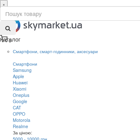
×
ru
ua
Каталог
0
Смартфони, смарт-годинники, аксесуари
Смартфони
Samsung
Apple
Huawei
Xiaomi
Oneplus
Google
CAT
OPPO
Motorola
Realme
За ціною:
5000 - 10000 грн