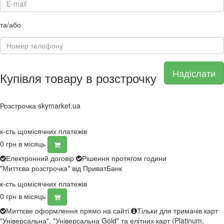
та/або
Надіслати
Купівля товару в розстрочку
Розстрочка skymarket.ua
к-сть щомісячних платежів
0
грн в місяць
Електронний договір
Рішення протягом години
"Миттєва розстрочка" від ПриватБанк
к-сть щомісячних платежів
0
грн в місяць
Миттєве оформлення прямо на сайті
Тільки для тримачів карт
"Універсальна", "Універсальна Gold" та елітних карт (Platinum,