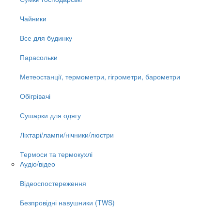
Чайники
Все для будинку
Парасольки
Метеостанції, термометри, гігрометри, барометри
Обігрівачі
Сушарки для одягу
Ліхтарі/лампи/нічники/люстри
Термоси та термокухлі
Аудіо/відео
Відеоспостереження
Безпровідні навушники (TWS)