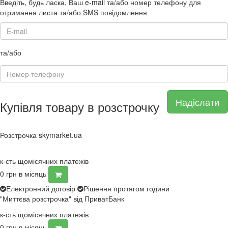
Введіть, будь ласка, Ваш e-mail та/або номер телефону для
отримання листа та/або SMS повідомлення
та/або
Надіслати
Купівля товару в розстрочку
Розстрочка skymarket.ua
к-сть щомісячних платежів
0
грн в місяць
Електронний договір
Рішення протягом години
"Миттєва розстрочка" від ПриватБанк
к-сть щомісячних платежів
0
грн в місяць