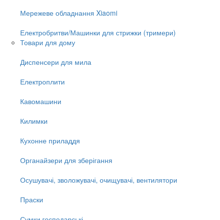
Мережеве обладнання Xiaomi
Електробритви/Машинки для стрижки (тримери)
Товари для дому
Диспенсери для мила
Електроплити
Кавомашини
Килимки
Кухонне приладдя
Органайзери для зберігання
Осушувачі, зволожувачі, очищувачі, вентилятори
Праски
Сумки господарські