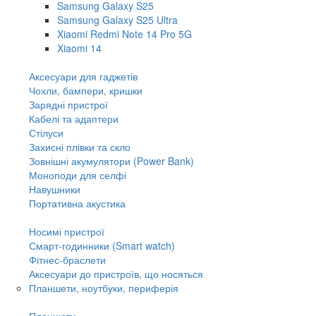
Samsung Galaxy S25
Samsung Galaxy S25 Ultra
Xiaomi Redmi Note 14 Pro 5G
Xiaomi 14
Аксесуари для гаджетів
Чохли, бампери, кришки
Зарядні пристрої
Кабелі та адаптери
Стілуси
Захисні плівки та скло
Зовнішні акумулятори (Power Bank)
Моноподи для селфі
Навушники
Портативна акустика
Носимі пристрої
Смарт-годинники (Smart watch)
Фітнес-браслети
Аксесуари до пристроїв, що носяться
Планшети, ноутбуки, периферія
Планшети