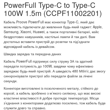
PowerFull Type-C to Type-C
100W 1.5m (CCPF11002201)
Кабель Proove PowerFull має конектор Type-C, який дає
можливість підключати до живлення будь-який гаджет: Apple,
Samsung, Xiaomi, Huawei, а також портативні батареї, кейс
бездротових навушників, настільні лампи й так далі. Вам
достатньо вставити пристрій до розетки та під’єднати
відповідний кабель із девайсом.
Швидка зарядка та передача даних
Кабель PowerFull підтримує силу струму 3А та здатний
передати потужність до 100W, завдяки чому ефективно
заряджає будь-який пристрій. А швидкість 480 Мбіт/с дає змогу
синхронізувати пристрої або передати файли за лічені
секунди.
Конектори виготовлені із позолоченого металу, стійкого до
корозії, а кабель зроблено з м’якого силікону, що має високі
еластичні властивості й добре протидіє температурі. Місце
з’єднання з конекторами додатково посилено, тож кабель буде
служити довго та справно.