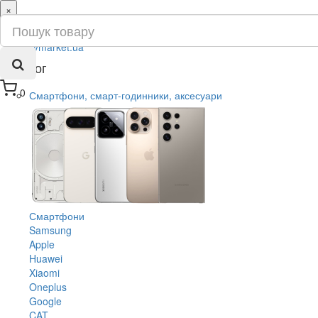
×
ru
ua
Каталог
0
Смартфони, смарт-годинники, аксесуари
Смартфони
Samsung
Apple
Huawei
Xiaomi
Oneplus
Google
CAT