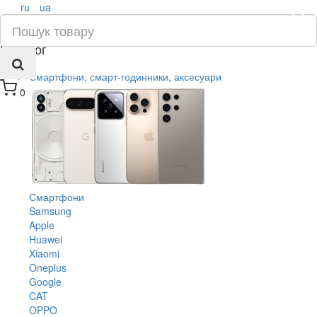
ru
ua
×
Каталог
Смартфони, смарт-годинники, аксесуари
0
Смартфони
Samsung
Apple
Huawei
Xiaomi
Oneplus
Google
CAT
OPPO