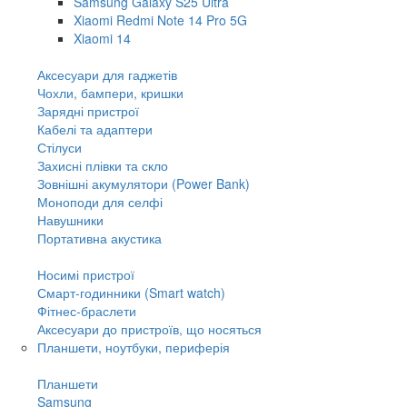
Samsung Galaxy S25 Ultra
Xiaomi Redmi Note 14 Pro 5G
Xiaomi 14
Аксесуари для гаджетів
Чохли, бампери, кришки
Зарядні пристрої
Кабелі та адаптери
Стілуси
Захисні плівки та скло
Зовнішні акумулятори (Power Bank)
Моноподи для селфі
Навушники
Портативна акустика
Носимі пристрої
Смарт-годинники (Smart watch)
Фітнес-браслети
Аксесуари до пристроїв, що носяться
Планшети, ноутбуки, периферія
Планшети
Samsung