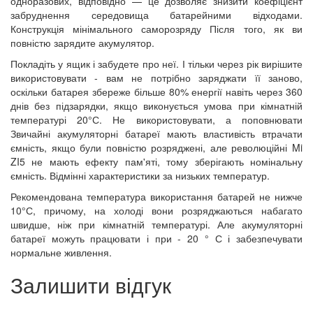
одноразових, відповідно — це дозволяє знизити коефіцієнт
забруднення середовища батарейними відходами.
Конструкція мінімального саморозряду Після того, як ви
повністю зарядите акумулятор.
Покладіть у ящик і забудете про неї. І тільки через рік вирішите
використовувати - вам не потрібно заряджати її заново,
оскільки батарея збереже більше 80% енергії навіть через 360
днів без підзарядки, якщо виконується умова при кімнатній
температурі 20°С. Не використовувати, а поповнювати
Звичайні акумуляторні батареї мають властивість втрачати
ємність, якщо були повністю розряджені, але революційні Mi
ZI5 не мають ефекту пам'яті, тому зберігають номінальну
ємність. Відмінні характеристики за низьких температур.
Рекомендована температура використання батарей не нижче
10°С, причому, на холоді вони розряджаються набагато
швидше, ніж при кімнатній температурі. Але акумуляторні
батареї можуть працювати і при - 20 ° С і забезпечувати
нормальне живлення.
Залишити відгук