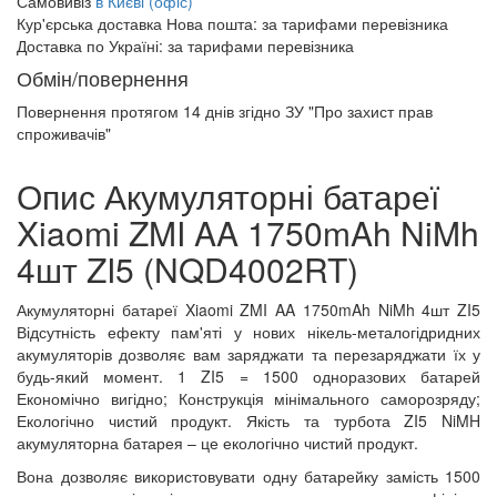
Самовивіз
в Києві (офіс)
Кур'єрська доставка Нова пошта:
за тарифами перевізника
Доставка по Україні:
за тарифами перевізника
Обмін/повернення
Повернення протягом
14 днів
згідно ЗУ "Про захист прав
спроживачів"
Опис Акумуляторні батареї
Xiaomi ZMI AA 1750mAh NiMh
4шт ZI5 (NQD4002RT)
Акумуляторні батареї Xiaomi ZMI AA 1750mAh NiMh 4шт ZI5
Відсутність ефекту пам'яті у нових нікель-металогідридних
акумуляторів дозволяє вам заряджати та перезаряджати їх у
будь-який момент. 1 ZI5 = 1500 одноразових батарей
Економічно вигідно; Конструкція мінімального саморозряду;
Екологічно чистий продукт. Якість та турбота ZI5 NiMH
акумуляторна батарея – це екологічно чистий продукт.
Вона дозволяє використовувати одну батарейку замість 1500