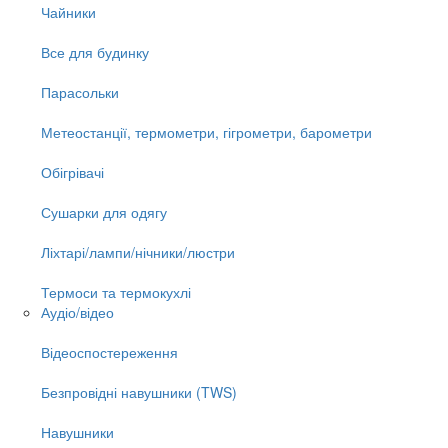
Чайники
Все для будинку
Парасольки
Метеостанції, термометри, гігрометри, барометри
Обігрівачі
Сушарки для одягу
Ліхтарі/лампи/нічники/люстри
Термоси та термокухлі
Аудіо/відео
Відеоспостереження
Безпровідні навушники (TWS)
Навушники