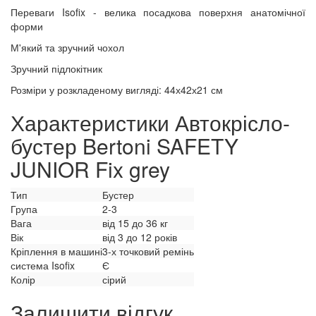
Переваги Isofix - велика посадкова поверхня анатомічної
форми
М'який та зручний чохол
Зручний підлокітник
Розміри у розкладеному вигляді: 44х42х21 см
Характеристики Автокрісло-
бустер Bertoni SAFETY
JUNIOR Fix grey
Тип
Бустер
Група
2-3
Вага
від 15 до 36 кг
Вік
від 3 до 12 років
Кріплення в машині
3-х точковий ремінь
система Isofix
Є
Колір
сірий
Залишити відгук