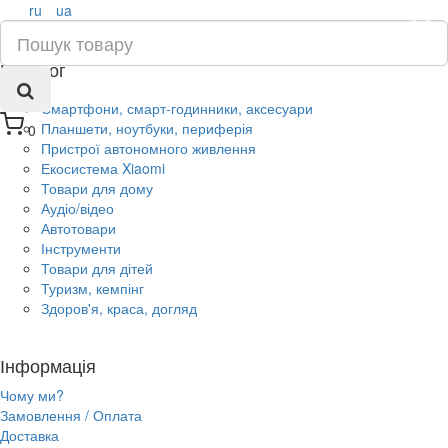
ru
ua
×
Каталог
Смартфони, смарт-годинники, аксесуари
Планшети, ноутбуки, периферія
0
Пристрої автономного живлення
Екосистема Xiaomi
Товари для дому
Аудіо/відео
Автотовари
Інструменти
Товари для дітей
Туризм, кемпінг
Здоров'я, краса, догляд
Інформація
Чому ми?
Замовлення / Оплата
Доставка