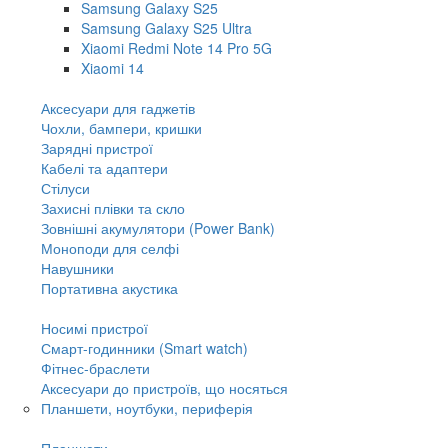
Samsung Galaxy S25
Samsung Galaxy S25 Ultra
Xiaomi Redmi Note 14 Pro 5G
Xiaomi 14
Аксесуари для гаджетів
Чохли, бампери, кришки
Зарядні пристрої
Кабелі та адаптери
Стілуси
Захисні плівки та скло
Зовнішні акумулятори (Power Bank)
Моноподи для селфі
Навушники
Портативна акустика
Носимі пристрої
Смарт-годинники (Smart watch)
Фітнес-браслети
Аксесуари до пристроїв, що носяться
Планшети, ноутбуки, периферія
Планшети