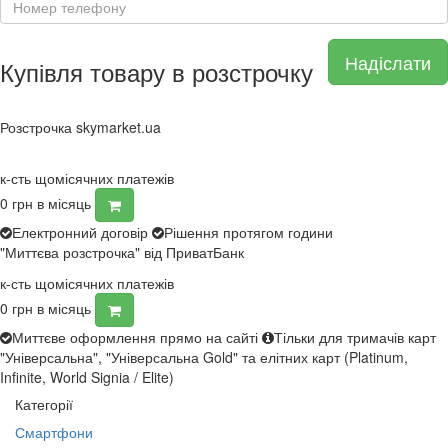
Надіслати
Купівля товару в розстрочку
Розстрочка skymarket.ua
к-сть щомісячних платежів
0
грн в місяць
Електронний договір
Рішення протягом години
"Миттєва розстрочка" від ПриватБанк
к-сть щомісячних платежів
0
грн в місяць
Миттєве оформлення прямо на сайті
Тільки для тримачів карт
"Універсальна", "Універсальна Gold" та елітних карт (Platinum,
Infinite, World Signia / Elite)
Категорії
Смартфони