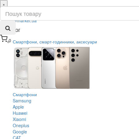
×
ru
ua
Каталог
0
Смартфони, смарт-годинники, аксесуари
Смартфони
Samsung
Apple
Huawei
Xiaomi
Oneplus
Google
CAT