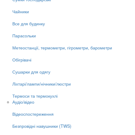
Чайники
Все для будинку
Парасольки
Метеостанції, термометри, гігрометри, барометри
Обігрівачі
Сушарки для одягу
Ліхтарі/лампи/нічники/люстри
Термоси та термокухлі
Аудіо/відео
Відеоспостереження
Безпровідні навушники (TWS)