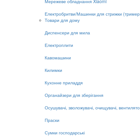
Мережеве обладнання Xiaomi
Електробритви/Машинки для стрижки (тример
Товари для дому
Диспенсери для мила
Електроплити
Кавомашини
Килимки
Кухонне приладдя
Органайзери для зберігання
Осушувачі, зволожувачі, очищувачі, вентилят
Праски
Сумки господарські