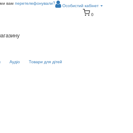
 ми вам
перетелефонували?
Особистий кабінет
0
магазину
и
Аудіо
Товари для дітей