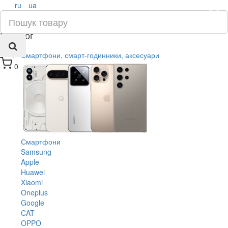
ru
ua
×
Каталог
Смартфони, смарт-годинники, аксесуари
0
Смартфони
Samsung
Apple
Huawei
Xiaomi
Oneplus
Google
CAT
OPPO