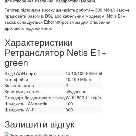
для створення безпечної бездротової мережі.
Репітер підтримує високу швидкість роботи – 300 Мбіт/с і може
працювати разом із DSL або кабельним модемом. Netis E1+
також оснащується Ethernet-роз'ємом для створення
дротового підключення.
Характеристики
Ретранслятор Netis E1+
green
Вхід (WAN порт)
1x 10/100 Ethernet
Інтерфейси
10/100 Мбіт/с
Кількість антен
2
Конструкція антен
вбудована
Стандарт бездротового зв'язку
Wi-Fi 802.11 b/g/n
Швидкість LAN портів
100
Швидкість Wi-Fi
300
Залишити відгук