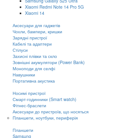
Samsung Galaxy S25 Ultra
Xiaomi Redmi Note 14 Pro 5G
Xiaomi 14
Аксесуари для гаджетів
Чохли, бампери, кришки
Зарядні пристрої
Кабелі та адаптери
Стілуси
Захисні плівки та скло
Зовнішні акумулятори (Power Bank)
Моноподи для селфі
Навушники
Портативна акустика
Носимі пристрої
Смарт-годинники (Smart watch)
Фітнес-браслети
Аксесуари до пристроїв, що носяться
Планшети, ноутбуки, периферія
Планшети
Samsung