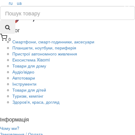
ru
ua
×
Каталог
0
Смартфони, смарт-годинники, аксесуари
Планшети, ноутбуки, периферія
Пристрої автономного живлення
Екосистема Xiaomi
Товари для дому
Аудіо/відео
Автотовари
Інструменти
Товари для дітей
Туризм, кемпінг
Здоров'я, краса, догляд
Інформація
Чому ми?
Замовлення / Оплата