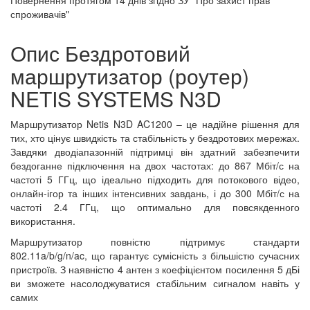
Повернення протягом
14 днів
згідно ЗУ "Про захист прав
спроживачів"
Опис Бездротовий
маршрутизатор (роутер)
NETIS SYSTEMS N3D
Маршрутизатор Netis N3D AC1200 – це надійне рішення для
тих, хто цінує швидкість та стабільність у бездротових мережах.
Завдяки дводіапазонній підтримці він здатний забезпечити
бездоганне підключення на двох частотах: до 867 Мбіт/с на
частоті 5 ГГц, що ідеально підходить для потокового відео,
онлайн-ігор та інших інтенсивних завдань, і до 300 Мбіт/с на
частоті 2.4 ГГц, що оптимально для повсякденного
використання.
Маршрутизатор повністю підтримує стандарти
802.11a/b/g/n/ac, що гарантує сумісність з більшістю сучасних
пристроїв. З наявністю 4 антен з коефіцієнтом посилення 5 дБі
ви зможете насолоджуватися стабільним сигналом навіть у
самих