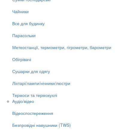
Чайники
Все для будинку
Парасольки
Метеостанції, термометри, гігрометри, барометри
Обігрівачі
Сушарки для одягу
Ліхтарі/лампи/нічники/люстри
Термоси та термокухлі
Аудіо/відео
Відеоспостереження
Безпровідні навушники (TWS)