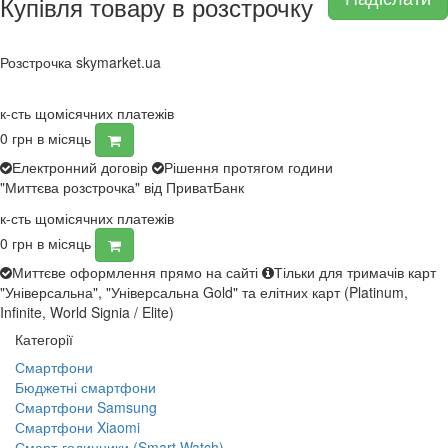
Купівля товару в розстрочку
Розстрочка skymarket.ua
к-сть щомісячних платежів
0
грн в місяць
Електронний договір
Рішення протягом години
"Миттєва розстрочка" від ПриватБанк
к-сть щомісячних платежів
0
грн в місяць
Миттєве оформлення прямо на сайті
Тільки для тримачів карт
"Універсальна", "Універсальна Gold" та елітних карт (Platinum,
Infinite, World Signia / Elite)
Категорії
Смартфони
Бюджетні смартфони
Смартфони Samsung
Смартфони Xiaomi
Смарт-годинники (Smart Watch)