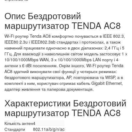
Опис Бездротовий
маршрутизатор TENDA AC8
Wi-Fi роутер Tenda AC8 комфортно почувається в IEEE 802.3,
IEEE80 2.3u і IEEE802.3ab стандартах і протоколах, а також
навчений працювати одночасно в двох діапазонах: 2,4 ГГц і 5
ГГц. Для взаємодії з навколишнім світом модель застосовує 1 х
10/100/1000Mbps WAN, 3 х 10/100/1000Mbps LAN порту і 4
антени з 6 dBi посиленням. Окрім іншого, Wi-Fi роутер Tenda
AC8 здатний виконувати свої функції у чотирьох режимах:
бездротового маршрутизатора, AP, повторювача та WISP, а в
комплекті з ним, користувач отримає кабель Gigabit Ethernet,
адаптер живлення та паперова документація.
Характеристики Бездротовий
маршрутизатор TENDA AC8
Кількість антен
4
Стандарти
802.11a/b/g/n/ac