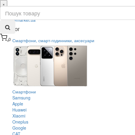
×
ru
ua
Каталог
0
Смартфони, смарт-годинники, аксесуари
Смартфони
Samsung
Apple
Huawei
Xiaomi
Oneplus
Google
CAT