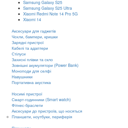
Samsung Galaxy S25
Samsung Galaxy S25 Ultra
Xiaomi Redmi Note 14 Pro 5G
Xiaomi 14
Аксесуари для гаджетів
Чохли, бампери, кришки
Зарядні пристрої
Кабелі та адаптери
Стілуси
Захисні плівки та скло
Зовнішні акумулятори (Power Bank)
Моноподи для селфі
Навушники
Портативна акустика
Носимі пристрої
Смарт-годинники (Smart watch)
Фітнес-браслети
Аксесуари до пристроїв, що носяться
Планшети, ноутбуки, периферія
Планшети