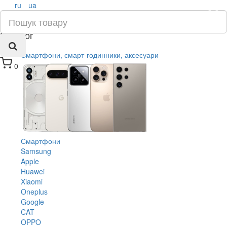
ru
ua
×
Каталог
Смартфони, смарт-годинники, аксесуари
0
Смартфони
Samsung
Apple
Huawei
Xiaomi
Oneplus
Google
CAT
OPPO