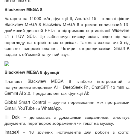
об'єм пам'яті.
Blackview MEGA 8
Батарея на 11000 мАг, функції ІІ, Android 15 - головні фішки
Blackview MEGA 8 Blackview MEGA 8 отримав величезний 13-
дюймовий дисплей FHD+ з підтримкою сертифікації Widevine
L1 і TÜV SÜD. Це забезпечує високу якість відео під час
перегляду на стрімінгових сервісах. Також є захист очей від
синього випромінювання. Чотири стереодинаміки Smart-K
видають об'ємний та гучний звук.
Blackview MEGA 8 функції
Планшет Blackview MEGA 8 глибоко інтегрований з
популярними моделями AI – DeepSeek R1, ChatGPT-4o mini та
Gemini AI 2.0. Представлені такі функції AI:
Global Smart Control – зручне перемикання між програмами
Gmail, YouTube та WhatsApp.
Hi Doki – допомагає з домашніми завданнями, аналізує
документи, перетворює зображення чи текст на музику.
ImageX – 18 зручних інструментів для роботи з фото: