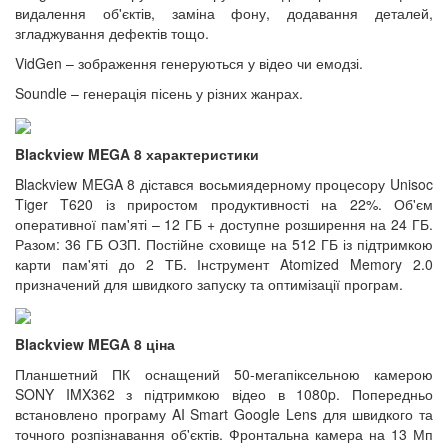
видалення об'єктів, заміна фону, додавання деталей,
згладжування дефектів тощо.
VidGen – зображення генеруються у відео чи емодзі.
Soundle – генерація пісень у різних жанрах.
Blackview MEGA 8 характеристики
Blackview MEGA 8 дістався восьмиядерному процесору Unisoc
Tiger T620 із приростом продуктивності на 22%. Об'єм
оперативної пам'яті – 12 ГБ + доступне розширення на 24 ГБ.
Разом: 36 ГБ ОЗП. Постійне сховище на 512 ГБ із підтримкою
карти пам'яті до 2 ТБ. Інструмент Atomized Memory 2.0
призначений для швидкого запуску та оптимізації програм.
Blackview MEGA 8 ціна
Планшетний ПК оснащений 50-мегапіксельною камерою
SONY IMX362 з підтримкою відео в 1080p. Попередньо
встановлено програму AI Smart Google Lens для швидкого та
точного розпізнавання об'єктів. Фронтальна камера на 13 Мп