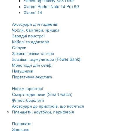
Samsung Galaxy S25 Ultra
Xiaomi Redmi Note 14 Pro 5G
Xiaomi 14
Аксесуари для гаджетів
Чохли, бампери, кришки
Зарядні пристрої
Кабелі та адаптери
Стілуси
Захисні плівки та скло
Зовнішні акумулятори (Power Bank)
Моноподи для селфі
Навушники
Портативна акустика
Носимі пристрої
Смарт-годинники (Smart watch)
Фітнес-браслети
Аксесуари до пристроїв, що носяться
Планшети, ноутбуки, периферія
Планшети
Samsung