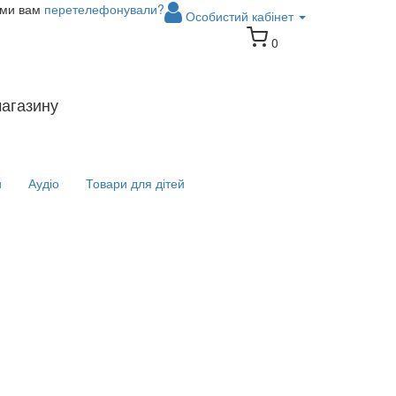
 ми вам
перетелефонували?
Особистий кабінет
0
магазину
и
Аудіо
Товари для дітей