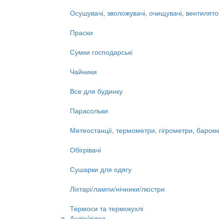
Осушувачі, зволожувачі, очищувачі, вентилят
Праски
Сумки господарські
Чайники
Все для будинку
Парасольки
Метеостанції, термометри, гігрометри, баром
Обігрівачі
Сушарки для одягу
Ліхтарі/лампи/нічники/люстри
Термоси та термокухлі
Аудіо/відео