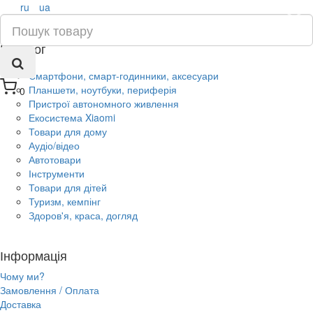
ru
ua
×
Каталог
Смартфони, смарт-годинники, аксесуари
Планшети, ноутбуки, периферія
0
Пристрої автономного живлення
Екосистема Xiaomi
Товари для дому
Аудіо/відео
Автотовари
Інструменти
Товари для дітей
Туризм, кемпінг
Здоров'я, краса, догляд
Інформація
Чому ми?
Замовлення / Оплата
Доставка