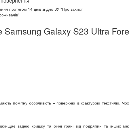
/повернення
ення протягом
14 днів
згідно ЗУ "Про захист
роживачів"
 Samsung Galaxy S23 Ultra Fore
 мають помітну особливість – поверхню із фактурою текстилю. Чо
ахищає задню кришку та бічні грані від подряпин та інших ме