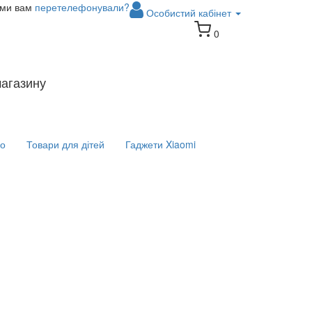
 ми вам
перетелефонували?
Особистий кабінет
0
магазину
іо
Товари для дітей
Гаджети Xiaomi