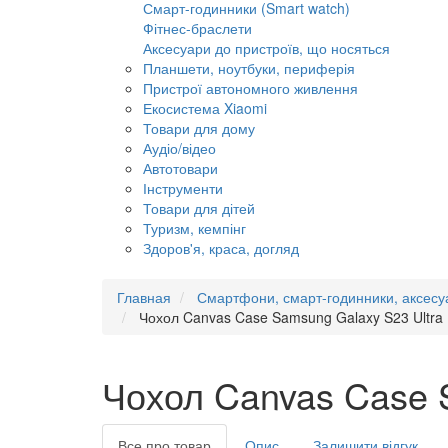
Смарт-годинники (Smart watch)
Фітнес-браслети
Аксесуари до пристроїв, що носяться
Планшети, ноутбуки, периферія
Пристрої автономного живлення
Екосистема Xiaomi
Товари для дому
Аудіо/відео
Автотовари
Інструменти
Товари для дітей
Туризм, кемпінг
Здоров'я, краса, догляд
Главная
Смартфони, смарт-годинники, аксесу
Чохол Canvas Case Samsung Galaxy S23 Ultra 
Чохол Canvas Case S
Все про товар
Опис
Залишити відгук