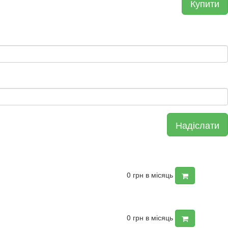
Купити
Надіслати
0
грн в місяць
0
грн в місяць