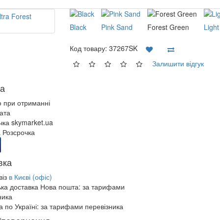
Black
Pink Sand
Forest Green
Light
Код товару:
37267SK
Залишити відгук
а
ю при отриманні
ата
чка skymarket.ua
 Розсрочка
вка
віз
в Києві (офіс)
ька доставка Нова пошта:
за тарифами
ника
а по Україні:
за тарифами перевізника