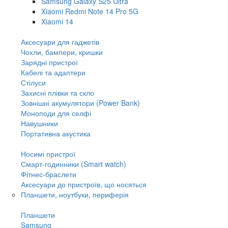
Samsung Galaxy S25 Ultra
Xiaomi Redmi Note 14 Pro 5G
Xiaomi 14
Аксесуари для гаджетів
Чохли, бампери, кришки
Зарядні пристрої
Кабелі та адаптери
Стілуси
Захисні плівки та скло
Зовнішні акумулятори (Power Bank)
Моноподи для селфі
Навушники
Портативна акустика
Носимі пристрої
Смарт-годинники (Smart watch)
Фітнес-браслети
Аксесуари до пристроїв, що носяться
Планшети, ноутбуки, периферія
Планшети
Samsung