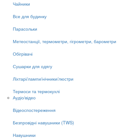
Чайники
Все для будинку
Парасольки
Метеостанції, термометри, гігрометри, барометри
Обігрівачі
Сушарки для одягу
Ліхтарі/лампи/нічники/люстри
Термоси та термокухлі
Аудіо/відео
Відеоспостереження
Безпровідні навушники (TWS)
Навушники