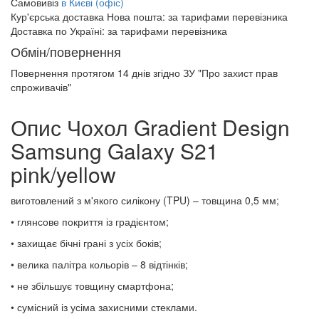
Самовивіз
в Києві (офіс)
Кур'єрська доставка Нова пошта:
за тарифами перевізника
Доставка по Україні:
за тарифами перевізника
Обмін/повернення
Повернення протягом
14 днів
згідно ЗУ "Про захист прав
спроживачів"
Опис Чохол Gradient Design
Samsung Galaxy S21
pink/yellow
виготовлений з м'якого силікону (TPU) – товщина 0,5 мм;
• глянсове покриття із градієнтом;
• захищає бічні грані з усіх боків;
• велика палітра кольорів – 8 відтінків;
• не збільшує товщину смартфона;
• сумісний із усіма захисними стеклами.