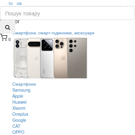
ru
ua
×
Каталог
Смартфони, смарт-годинники, аксесуари
0
Смартфони
Samsung
Apple
Huawei
Xiaomi
Oneplus
Google
CAT
OPPO