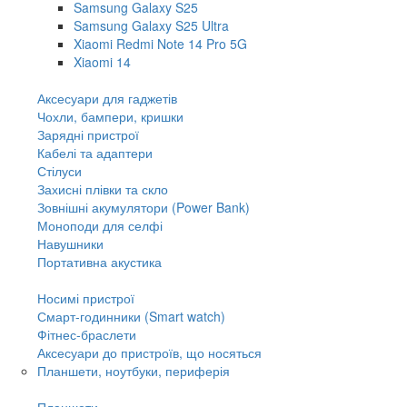
Samsung Galaxy S25
Samsung Galaxy S25 Ultra
Xiaomi Redmi Note 14 Pro 5G
Xiaomi 14
Аксесуари для гаджетів
Чохли, бампери, кришки
Зарядні пристрої
Кабелі та адаптери
Стілуси
Захисні плівки та скло
Зовнішні акумулятори (Power Bank)
Моноподи для селфі
Навушники
Портативна акустика
Носимі пристрої
Смарт-годинники (Smart watch)
Фітнес-браслети
Аксесуари до пристроїв, що носяться
Планшети, ноутбуки, периферія
Планшети