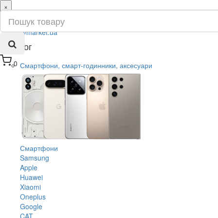
×
ru
ua
Каталог
0
Смартфони, смарт-годинники, аксесуари
Смартфони
Samsung
Apple
Huawei
Xiaomi
Oneplus
Google
CAT