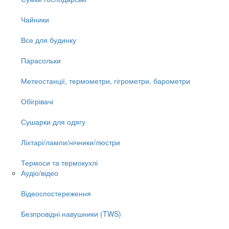
Чайники
Все для будинку
Парасольки
Метеостанції, термометри, гігрометри, барометри
Обігрівачі
Сушарки для одягу
Ліхтарі/лампи/нічники/люстри
Термоси та термокухлі
Аудіо/відео
Відеоспостереження
Безпровідні навушники (TWS)