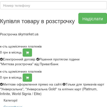
Надіслати
Купівля товару в розстрочку
Розстрочка skymarket.ua
к-сть щомісячних платежів
0
грн в місяць
Електронний договір
Рішення протягом години
"Миттєва розстрочка" від ПриватБанк
к-сть щомісячних платежів
0
грн в місяць
Миттєве оформлення прямо на сайті
Тільки для тримачів карт
"Універсальна", "Універсальна Gold" та елітних карт (Platinum,
Infinite, World Signia / Elite)
Категорії
Смартфони