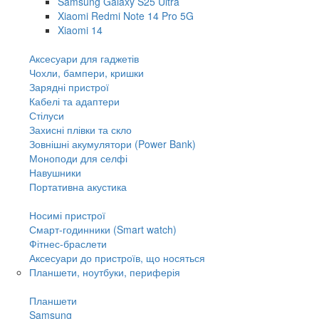
Samsung Galaxy S25 Ultra
Xiaomi Redmi Note 14 Pro 5G
Xiaomi 14
Аксесуари для гаджетів
Чохли, бампери, кришки
Зарядні пристрої
Кабелі та адаптери
Стілуси
Захисні плівки та скло
Зовнішні акумулятори (Power Bank)
Моноподи для селфі
Навушники
Портативна акустика
Носимі пристрої
Смарт-годинники (Smart watch)
Фітнес-браслети
Аксесуари до пристроїв, що носяться
Планшети, ноутбуки, периферія
Планшети
Samsung