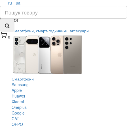
ru
ua
×
Каталог
Смартфони, смарт-годинники, аксесуари
0
Смартфони
Samsung
Apple
Huawei
Xiaomi
Oneplus
Google
CAT
OPPO