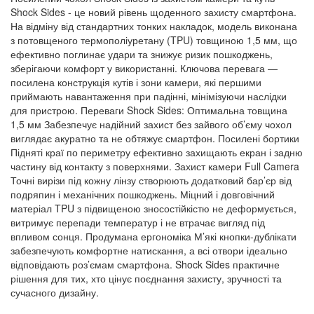
Shock Sides - це новий рівень щоденного захисту смартфона.
На відміну від стандартних тонких накладок, модель виконана
з потовщеного термополіуретану (TPU) товщиною 1,5 мм, що
ефективно поглинає удари та знижує ризик пошкоджень,
зберігаючи комфорт у використанні. Ключова перевага —
посилена конструкція кутів і зони камери, які першими
приймають навантаження при падінні, мінімізуючи наслідки
для пристрою. Переваги Shock Sides: Оптимальна товщина
1,5 мм Забезпечує надійний захист без зайвого об’єму чохол
виглядає акуратно та не обтяжує смартфон. Посилені бортики
Підняті краї по периметру ефективно захищають екран і задню
частину від контакту з поверхнями. Захист камери Full Camera
Точні вирізи під кожну лінзу створюють додатковий бар’єр від
подряпин і механічних пошкоджень. Міцний і довговічний
матеріал TPU з підвищеною зносостійкістю не деформується,
витримує перепади температур і не втрачає вигляд під
впливом сонця. Продумана ергономіка М’які кнопки-дублікати
забезпечують комфортне натискання, а всі отвори ідеально
відповідають роз’ємам смартфона. Shock Sides практичне
рішення для тих, хто цінує поєднання захисту, зручності та
сучасного дизайну.