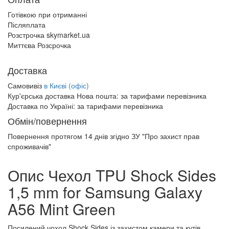
Готівкою при отриманні
Післяплата
Розстрочка skymarket.ua
Миттєва Розсрочка
Доставка
Самовивіз
в Києві (офіс)
Кур'єрська доставка Нова пошта:
за тарифами перевізника
Доставка по Україні:
за тарифами перевізника
Обмін/повернення
Повернення протягом
14 днів
згідно ЗУ "Про захист прав
спроживачів"
Опис Чехол TPU Shock Sides
1,5 mm for Samsung Galaxy
A56 Mint Green
Посилений чохол Shock Sides із захистом камери та кутів