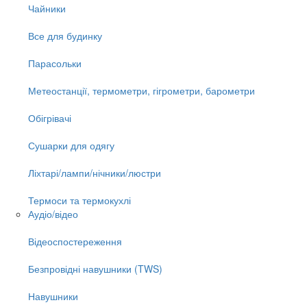
Чайники
Все для будинку
Парасольки
Метеостанції, термометри, гігрометри, барометри
Обігрівачі
Сушарки для одягу
Ліхтарі/лампи/нічники/люстри
Термоси та термокухлі
Аудіо/відео
Відеоспостереження
Безпровідні навушники (TWS)
Навушники