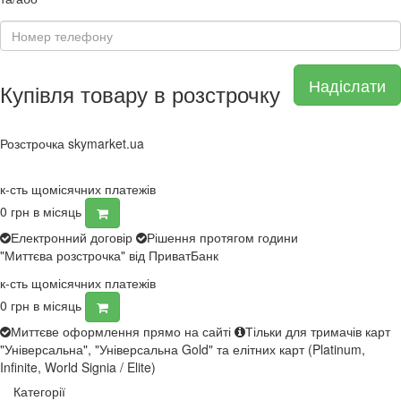
Надіслати
Купівля товару в розстрочку
Розстрочка skymarket.ua
к-сть щомісячних платежів
0
грн в місяць
Електронний договір
Рішення протягом години
"Миттєва розстрочка" від ПриватБанк
к-сть щомісячних платежів
0
грн в місяць
Миттєве оформлення прямо на сайті
Тільки для тримачів карт
"Універсальна", "Універсальна Gold" та елітних карт (Platinum,
Infinite, World Signia / Elite)
Категорії