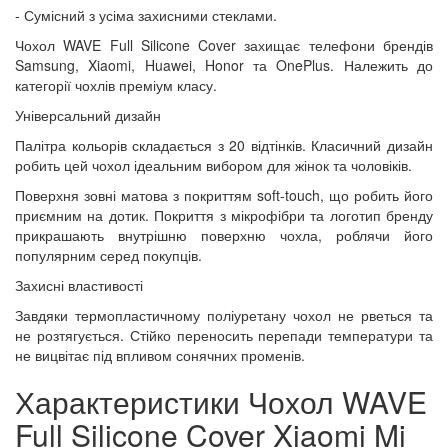
- Сумісний з усіма захисними стеклами.
Чохол WAVE Full Silicone Cover захищає телефони брендів
Samsung, Xiaomi, Huawei, Honor та OnePlus. Належить до
категорії чохлів преміум класу.
Універсальний дизайн
Палітра кольорів складається з 20 відтінків. Класичний дизайн
робить цей чохол ідеальним вибором для жінок та чоловіків.
Поверхня зовні матова з покриттям soft-touch, що робить його
приємним на дотик. Покриття з мікрофібри та логотип бренду
прикрашають внутрішню поверхню чохла, роблячи його
популярним серед покупців.
Захисні властивості
Завдяки термопластичному поліуретану чохол не рветься та
не розтягується. Стійко переносить перепади температури та
не вицвітає під впливом сонячних променів.
Характеристики Чохол WAVE
Full Silicone Cover Xiaomi Mi