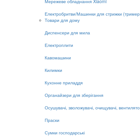
Мережеве обладнання Xiaomi
Електробритви/Машинки для стрижки (тример
Товари для дому
Диспенсери для мила
Електроплити
Кавомашини
Килимки
Кухонне приладдя
Органайзери для зберігання
Осушувачі, зволожувачі, очищувачі, вентилят
Праски
Сумки господарські