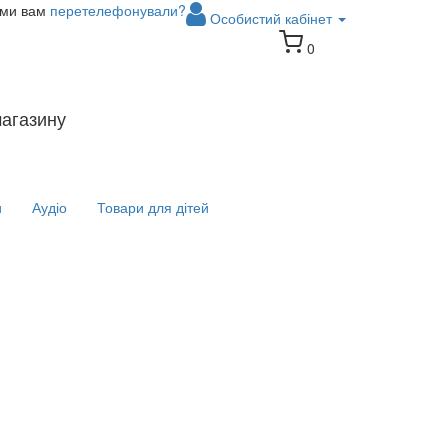
 ми вам
перетелефонували?
Особистий кабінет
0
магазину
и
Аудіо
Товари для дітей