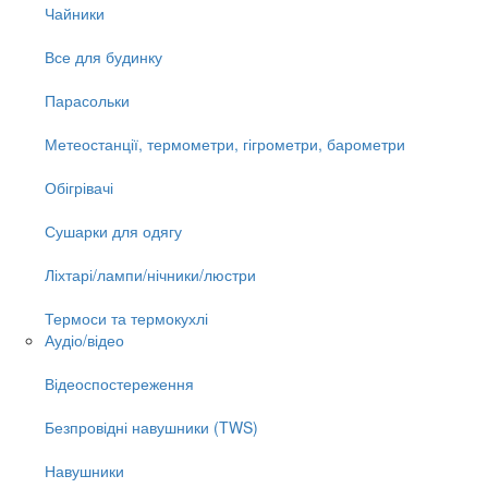
Чайники
Все для будинку
Парасольки
Метеостанції, термометри, гігрометри, барометри
Обігрівачі
Сушарки для одягу
Ліхтарі/лампи/нічники/люстри
Термоси та термокухлі
Аудіо/відео
Відеоспостереження
Безпровідні навушники (TWS)
Навушники