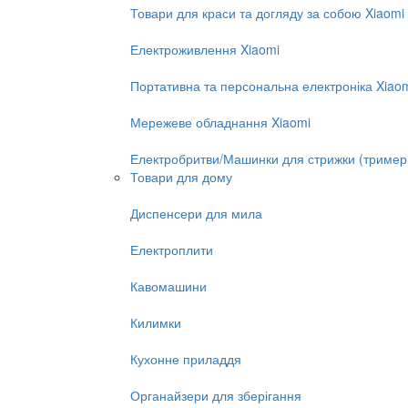
Товари для краси та догляду за собою Xiaomi
Електроживлення Xiaomi
Портативна та персональна електроніка Xiao
Мережеве обладнання Xiaomi
Електробритви/Машинки для стрижки (тример
Товари для дому
Диспенсери для мила
Електроплити
Кавомашини
Килимки
Кухонне приладдя
Органайзери для зберігання