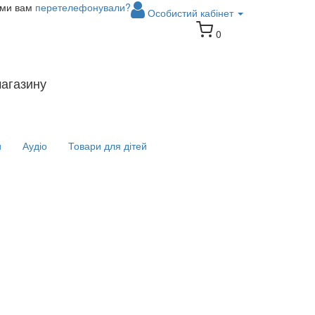
 ми вам
перетелефонували?
Особистий кабінет
0
магазину
и
Аудіо
Товари для дітей