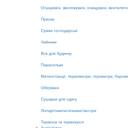
Осушувачі, зволожувачі, очищувачі, вентилят
Праски
Сумки господарські
Чайники
Все для будинку
Парасольки
Метеостанції, термометри, гігрометри, баром
Обігрівачі
Сушарки для одягу
Ліхтарі/лампи/нічники/люстри
Термоси та термокухлі
Аудіо/відео