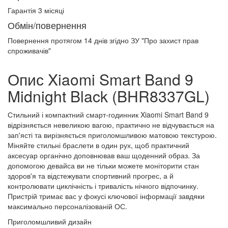
Гарантія 3 місяці
Обмін/повернення
Повернення протягом
14 днів
згідно ЗУ "Про захист прав
спроживачів"
Опис Xiaomi Smart Band 9
Midnight Black (BHR8337GL)
Стильний і компактний смарт-годинник Xiaomi Smart Band 9
відрізняється невеликою вагою, практично не відчувається на
зап'ясті та вирізняється приголомшливою матовою текстурою.
Міняйте стильні браслети в один рух, щоб практичний
аксесуар органічно доповнював ваш щоденний образ. За
допомогою девайса ви не тільки можете моніторити стан
здоров'я та відстежувати спортивний прогрес, а й
контролювати циклічність і тривалість нічного відпочинку.
Пристрій тримає вас у фокусі ключової інформації завдяки
максимально персоналізованій ОС.
Приголомшливий дизайн