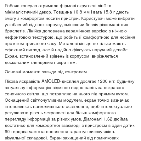
Робоча капсула отримала фірмові округлені лінії та
мінімалістичний декор. Товщина 10,8 мм і вага 15,8 г дають
змогу з комфортом носити пристрій. Користувач може вибрати
улюблений відтінок корпусу, змінюючи безліч різноманітних
браслетів. Лінійка доповнена керамічною версією з ніжною
нефритовою текстурою, що робить її комфортною для носіння
протягом тривалого часу. Металеві кільця не тільки мають
ефектний вигляд, але й надійно фіксують наручний девайс.
Екран, встановлений врівень із корпусом, вирізняється
досконалим глянцевим покриттям.
Основні моменти завжди під контролем
Пікова яскравість AMOLED-дисплея досягає 1200 ніт: будь-яку
актуальну інформацію відмінно видно навіть за яскравого
сонячного світла, що потрапляє на нього під прямим кутом.
Оснащений світлочутливим модулем, екран точно визначає
інтенсивність навколишнього освітлення, щоб інтелектуально
регулювати рівень яскравості для більш комфортного
перегляду інформації за різних умов. Діагоналі 1,62 дюйма
достатньо для комфортної взаємодії з пристроєм в один дотик.
60-герцова частота оновлення гарантує високу якість
візуальної складової. Екран захищений від помилкових