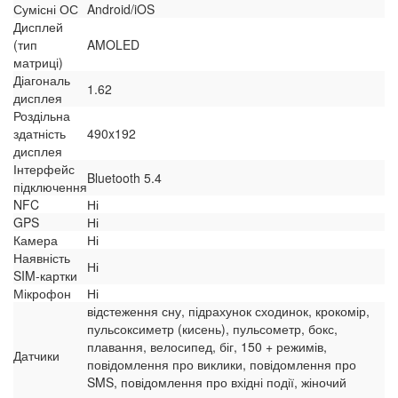
Сумісні ОС
Android/iOS
Дисплей
(тип
AMOLED
матриці)
Діагональ
1.62
дисплея
Роздільна
здатність
490x192
дисплея
Інтерфейс
Bluetooth 5.4
підключення
NFC
Ні
GPS
Ні
Камера
Ні
Наявність
Ні
SIM-картки
Мікрофон
Ні
відстеження сну, підрахунок сходинок, крокомір,
пульсоксиметр (кисень), пульсометр, бокс,
плавання, велосипед, біг, 150 + режимів,
Датчики
повідомлення про виклики, повідомлення про
SMS, повідомлення про вхідні події, жіночий