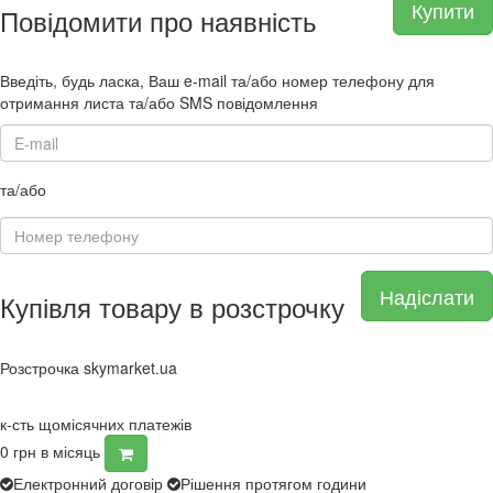
Купити
Повідомити про наявність
Введіть, будь ласка, Ваш e-mail та/або номер телефону для
отримання листа та/або SMS повідомлення
та/або
Надіслати
Купівля товару в розстрочку
Розстрочка skymarket.ua
к-сть щомісячних платежів
0
грн в місяць
Електронний договір
Рішення протягом години