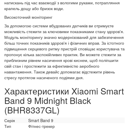
натискань під час взаємодії з вологими руками, потрапляння
крапель дощу або бризок води.
Високоточний моніторинг
За допомогою системи вбудованих датчиків ви отримуєте
можливість стежити за ключовими показниками стану здоров'я.
Модуль моніторингу значно модернізований для забезпечення
більш точних показників здоров'я і фізичних вправ. За істотного
підвищення серцевого ритму пристрій сповіщає користувача та
пропонує кілька заспокійливих практик. Ви можете стежити за
приблизним рівнем насичення крові киснем, щоб поліпшити
свій стан і простежити за ефективністю аеробного
навантаження. Також девайс допомагає відстежити рівень
стресу протягом насиченого подіями дня.
Характеристики Xiaomi Smart
Band 9 Midnight Black
(BHR8337GL)
Серія
Smart Band 9
Тип
Фітнес-трекер