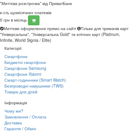
"Миттєва розстрочка" від ПриватБанк
к-сть щомісячних платежів
0
грн в місяць
Миттєве оформлення прямо на сайті
Тільки для тримачів карт
"Універсальна", "Універсальна Gold" та елітних карт (Platinum,
Infinite, World Signia / Elite)
Категорії
Смартфони
Бюджетні смартфони
Смартфони Samsung
Смартфони Xiaomi
Смарт-годинники (Smart Watch)
Безпроводні навушники (TWS)
Товари для дітей
Інформація
Чому ми?
Замовлення / Оплата
Доставка
Гарантія / Обмін