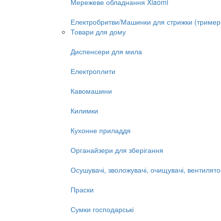
Мережеве обладнання Xiaomi
Електробритви/Машинки для стрижки (тример
Товари для дому
Диспенсери для мила
Електроплити
Кавомашини
Килимки
Кухонне приладдя
Органайзери для зберігання
Осушувачі, зволожувачі, очищувачі, вентилят
Праски
Сумки господарські