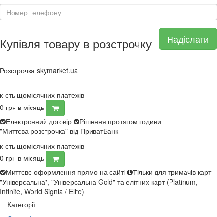
Надіслати
Купівля товару в розстрочку
Розстрочка skymarket.ua
к-сть щомісячних платежів
0
грн в місяць
Електронний договір
Рішення протягом години
"Миттєва розстрочка" від ПриватБанк
к-сть щомісячних платежів
0
грн в місяць
Миттєве оформлення прямо на сайті
Тільки для тримачів карт
"Універсальна", "Універсальна Gold" та елітних карт (Platinum,
Infinite, World Signia / Elite)
Категорії