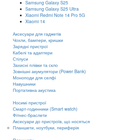
Samsung Galaxy S25
Samsung Galaxy S25 Ultra
Xiaomi Redmi Note 14 Pro 5G
Xiaomi 14
Аксесуари для гаджетів
Чохли, бампери, кришки
Зарядні пристрої
Кабелі та адаптери
Стілуси
Захисні плівки та скло
Зовнішні акумулятори (Power Bank)
Моноподи для селфі
Навушники
Портативна акустика
Носимі пристрої
Смарт-годинники (Smart watch)
Фітнес-браслети
Аксесуари до пристроїв, що носяться
Планшети, ноутбуки, периферія
Планшети