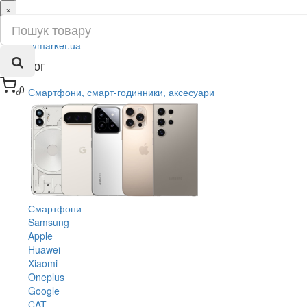
×
ru
ua
Каталог
0
Смартфони, смарт-годинники, аксесуари
Смартфони
Samsung
Apple
Huawei
Xiaomi
Oneplus
Google
CAT